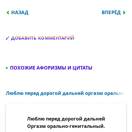
ПРЕДЫДУЩИЙ: В ГОТОВНОСТИ К ОБЛОМУ — НАША
СЛЕДУЮЩИЙ
НАЗАД
ВПЕРЁД
Добавить комментарий
ДОБАВИТЬ КОММЕНТАРИЙ
ПОХОЖИЕ АФОРИЗМЫ И ЦИТАТЫ
Люблю перед дорогой дальней оргазм орально-ге
Люблю перед дорогой дальней
Оргазм орально-генитальный.