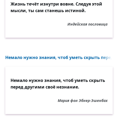
Жизнь течёт изнутри вовне. Следуя этой
Да, в мире есть различные сердца.
мысли, ты сам станешь истиной.
Но счастлив тот, я этого не скрою,
Кому досталось именно такое:
Индейская пословица
В любое время, доброе и злое,
Надёжное навек и до конца!
Немало нужно знания, чтоб уметь скрыть перед д
Немало нужно знания, чтоб уметь скрыть
перед другими своё незнание.
Мария фон Эбнер-Эшенбах