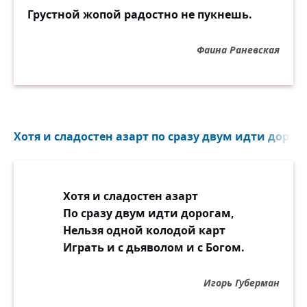
Грустной жопой радостно не пукнешь.
И ничто тут не приходит вновь,
Потому что дружба — это много,
Фаина Раневская
Потому что дружба, как любовь, —
Это двухколейная дорога!
Хотя и сладостен азарт по сразу двум идти дорога
Хотя и сладостен азарт
По сразу двум идти дорогам,
Нельзя одной колодой карт
Играть и с дьяволом и с Богом.
Игорь Губерман