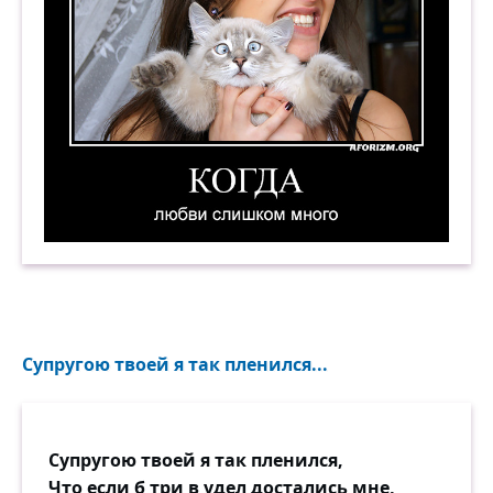
Когда любви слишком много. Демотиватор
Супругою твоей я так пленился...
Супругою твоей я так пленился,
Что если б три в удел достались мне,