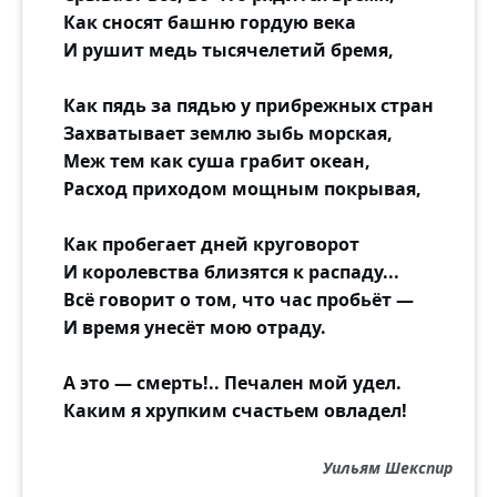
Как сносят башню гордую века
И рушит медь тысячелетий бремя,
Как пядь за пядью у прибрежных стран
Захватывает землю зыбь морская,
Меж тем как суша грабит океан,
Расход приходом мощным покрывая,
Как пробегает дней круговорот
И королевства близятся к распаду...
Всё говорит о том, что час пробьёт —
И время унесёт мою отраду.
А это — смерть!.. Печален мой удел.
Каким я хрупким счастьем овладел!
Уильям Шекспир