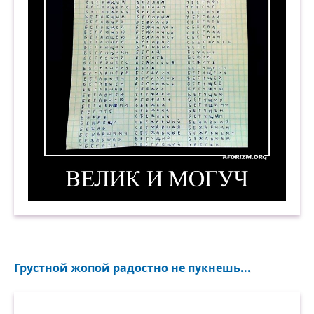
В жизни глупо вздорничать и важничать,
Но не доходить ведь до того,
Чтобы хлебосолить или бражничать
С недругами друга своего.
Что-то тут не очень настоящее,
Что-то от размолвок и разлук,
Что-то, брат, совсем неподходящее
К слову «друг» и пониманью «друг».
Мы с тобой в пути уже давно,
Было всё, но только больше светлого.
Велик и могуч. Демотиватор
И сейчас я не писал бы этого,
Если б сердцу было всё равно.
Дружба — не апрельская вода.
Грустной жопой радостно не пукнешь...
Здесь зима с теплом не совмещаются,
И потери тут не возмещаются,
«Да» и «нет» здесь только навсегда!