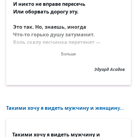
И никто не вправе пересечь
Или оборвать дорогу эту.
Это так. Но, знаешь, иногда
Что-то горько душу затуманит.
Коль скалу песчинка перетянет —
Это ведь, пожалуй, ерунда.
Больше
Знаешь сам, как я на дружбу прочен:
Эдуард Асадов
Что случись — я рядом в тот же час.
Но порой вдруг ты мне нужен очень,
Я звоню, тревожно-озабочен.
— Хорошо, — ты скажешь, — я сейчас!
Такими хочу я видеть мужчину и женщину...
А потом опять снимаешь трубку:
— Извини, брат, но спешу к другим... —
Так и не пойму я, в чём тут штука:
То ли рюмка где-то, то ли юбка,
Такими хочу я видеть мужчину и