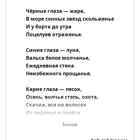
Чёрные глаза — жара,
В море сонных звёзд скольженье
И у борта до утра
Поцелуев отраженье.
Синие глаза — луна,
Вальса белое молчанье,
Ежедневная стена
Неизбежного прощанья.
Карие глаза — песок,
Осень, волчья степь, охота,
Скачка, вся на волосок
От паденья и полёта.
Больше
Нет, я не судья для них,
Просто без суждений вздорных