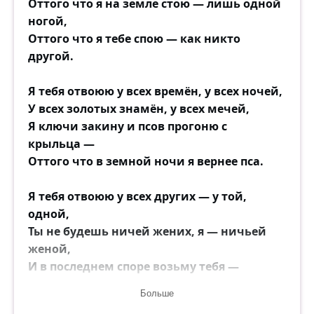
Оттого что я на земле стою — лишь одной
ногой,
Оттого что я тебе спою — как никто
другой.
Я тебя отвоюю у всех времён, у всех ночей,
У всех золотых знамён, у всех мечей,
Я ключи закину и псов прогоню с
крыльца —
Оттого что в земной ночи я вернее пса.
Я тебя отвоюю у всех других — у той,
одной,
Ты не будешь ничей жених, я — ничьей
женой,
И в последнем споре возьму тебя —
замолчи! —
Больше
У того, с которым Иаков стоял в ночи.