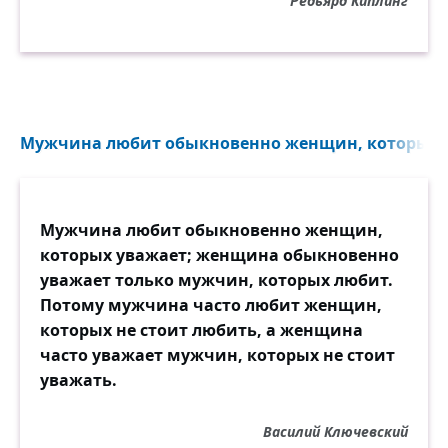
Редьярд Киплинг
Я четырежды должник
Синих, серых, карих, чёрных.
Как четыре стороны
Одного того же света,
Я люблю — в том нет вины —
Мужчина любит обыкновенно женщин, которых у
Все четыре этих цвета.
Мужчина любит обыкновенно женщин,
которых уважает; женщина обыкновенно
уважает только мужчин, которых любит.
Потому мужчина часто любит женщин,
которых не стоит любить, а женщина
часто уважает мужчин, которых не стоит
уважать.
Василий Ключевский