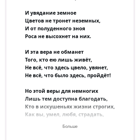
Поставим памятник,
мимо которого мы будем спешить на
И увядание земное
работу,
Цветов не тронет неземных,
около которого
И от полуденного зноя
будут фотографироваться иностранцы.
Роса не высохнет на них.
Ночью мы подсветим его снизу
прожекторами.
И эта вера не обманет
Того, кто ею лишь живёт,
Поставим памятник лжи.
Не всё, что здесь цвело, увянет,
Не всё, что было здесь, пройдёт!
Но этой веры для немногих
Лишь тем доступна благодать,
Кто в искушеньях жизни строгих,
Как вы, умел, любя, страдать,
Больше
Чужие врачевать недуги
Своим страданием умел,