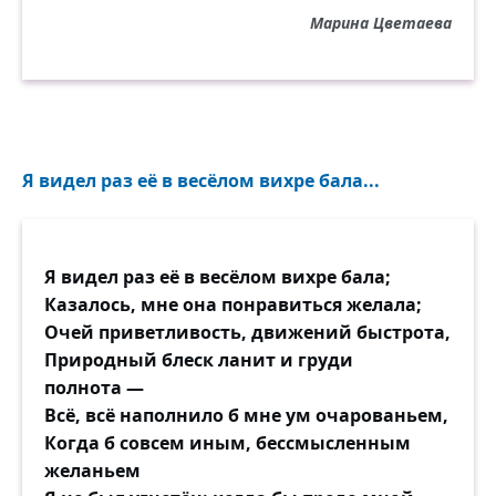
Марина Цветаева
Но пока тебе не скрещу на груди персты —
О проклятие! — у тебя остаёшься — ты:
Два крыла твои, нацеленные в эфир, —
Оттого что мир — твоя колыбель, и
могила — мир!
Я видел раз её в весёлом вихре бала...
Я видел раз её в весёлом вихре бала;
Казалось, мне она понравиться желала;
Очей приветливость, движений быстрота,
Природный блеск ланит и груди
полнота —
Всё, всё наполнило б мне ум очарованьем,
Когда б совсем иным, бессмысленным
желаньем