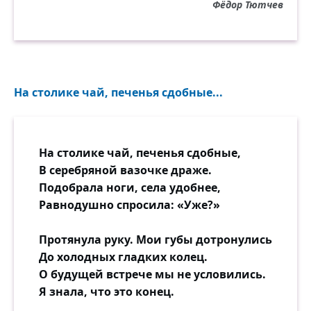
Фёдор Тютчев
Кто душу положил за други
И до конца всё претерпел.
На столике чай, печенья сдобные...
На столике чай, печенья сдобные,
В серебряной вазочке драже.
Подобрала ноги, села удобнее,
Равнодушно спросила: «Уже?»
Протянула руку. Мои губы дотронулись
До холодных гладких колец.
О будущей встрече мы не условились.
Я знала, что это конец.