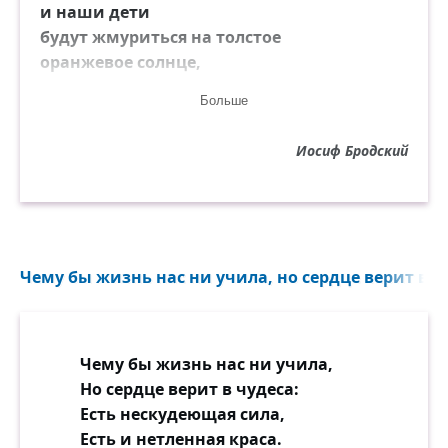
и наши дети
будут жмуриться на толстое
оранжевое солнце,
принимая фигуру на пьедестале
Больше
за признанного мыслителя,
композитора
Иосиф Бродский
или генерала.
У подножия пьедестала — ручаюсь —
каждое утро будут появляться
цветы.
Чему бы жизнь нас ни учила, но сердце верит в чу
Поставим памятник,
который никому не помешает.
Даже шофёры
будут любоваться его величественным
Чему бы жизнь нас ни учила,
силуэтом.
Но сердце верит в чудеса:
В сквере
Есть нескудеющая сила,
будут устраиваться свидания.
Есть и нетленная краса.