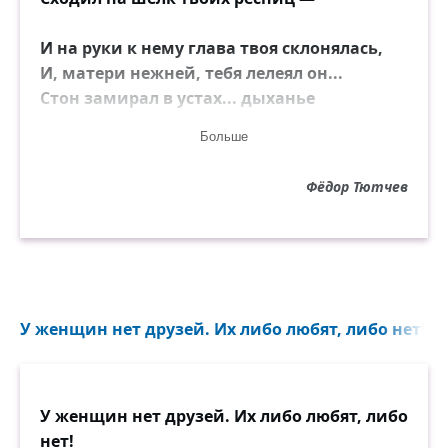
И на руки к нему глава твоя склонялась,
И, матери нежней, тебя лелеял он...
Стон замирал в устах... дыханье
уровнялось —
Больше
И тих и сладок был твой сон.
Фёдор Тютчев
А днесь... О, если бы тогда тебе
приснилось,
Что́ будущность для нас обоих берегла...
Как уязвлённая, ты б с воплем
пробудилась —
Иль в сон иной бы перешла.
У женщин нет друзей. Их либо любят, либо нет!..
У женщин нет друзей. Их либо любят, либо
нет!