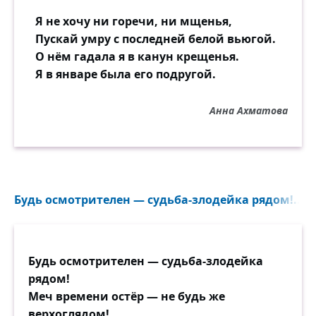
За всю мою безудержную нежность
И слишком гордый вид,
Я не хочу ни горечи, ни мщенья,
Пускай умру с последней белой вьюгой.
За быстроту стремительных событий,
О нём гадала я в канун крещенья.
За правду, за игру...
Я в январе была его подругой.
— Послушайте! Ещё меня любите
За то, что я умру.
Анна Ахматова
Будь осмотрителен — судьба-злодейка рядом!...
Будь осмотрителен — судьба-злодейка
рядом!
Меч времени остёр — не будь же
верхоглядом!