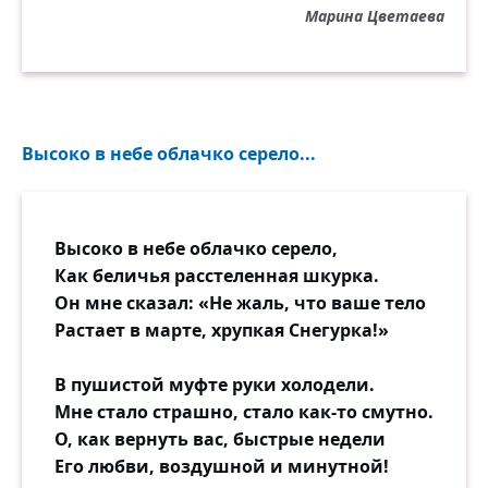
И колокол в селе...
Марина Цветаева
— Меня, такой живой и настоящей
На ласковой земле!
К вам всем — что мне, ни в чём не
знавшей меры,
Высоко в небе облачко серело...
Чужие и свои?!
Я обращаюсь с требованьем веры
И с просьбой о любви.
Высоко в небе облачко серело,
И день и ночь, и письменно и устно:
Как беличья расстеленная шкурка.
За правду да и нет,
Он мне сказал: «Не жаль, что ваше тело
За то, что мне так часто — слишком
Растает в марте, хрупкая Снегурка!»
грустно
И только двадцать лет,
В пушистой муфте руки холодели.
Мне стало страшно, стало как-то смутно.
За то, что мне прямая неизбежность —
О, как вернуть вас, быстрые недели
Прощение обид,
Его любви, воздушной и минутной!