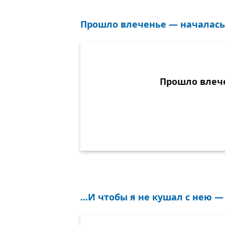
Прошло влеченье — началась 
Прошло влече
...И чтобы я не кушал с нею — 