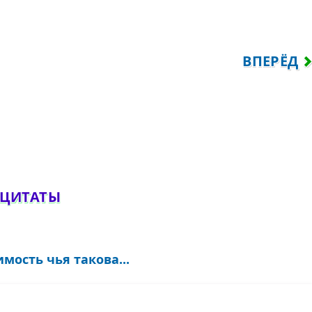
ЕРЕСТАЛ ТЯНУТЬСЯ К ЛЮДЯМ...
СЛЕДУЮЩ
ВПЕРЁД
обавить комментарий
 ЦИТАТЫ
мость чья такова...