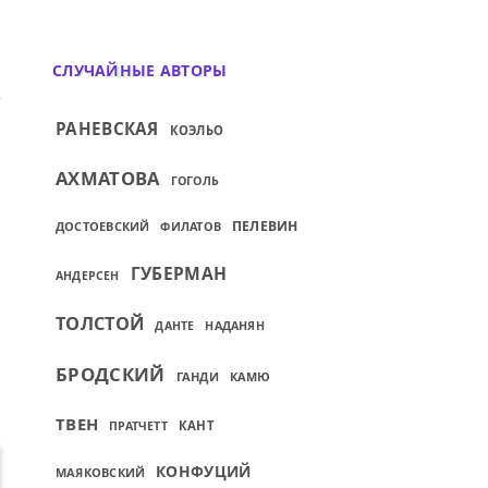
СЛУЧАЙНЫЕ АВТОРЫ
ИЙ: А ПРЕДВКУШЕНЬЕ СЛАЩЕ, ЧЕМ ВКУШЕ
РАНЕВСКАЯ
КОЭЛЬО
АХМАТОВА
ГОГОЛЬ
ПЕЛЕВИН
ДОСТОЕВСКИЙ
ФИЛАТОВ
ГУБЕРМАН
АНДЕРСЕН
ТОЛСТОЙ
ДАНТЕ
НАДАНЯН
БРОДСКИЙ
ГАНДИ
КАМЮ
ТВЕН
КАНТ
ПРАТЧЕТТ
КОНФУЦИЙ
МАЯКОВСКИЙ