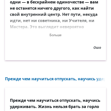
одни — в бескрайнем одиночестве — вам
не останется ничего другого, как найти
свой внутренний центр. Нет пути, некуда
идти, нет ни советника, ни Учителя, ни
Мастера. Это выглядит невероятно
жестоко и сурово, но я делаю это, потому
Больше
что люблю вас, а люди, которые этого не
сделали, не любят и никогда не любили
Ошо
вас. Они любили только себя, им
нравилось иметь большую толпу вокруг
себя — и чем многочисленней была толпа,
тем толще становилось их эго.
Прежде чем научиться отпускать, научись удержи
Прежде чем научиться отпускать, научись
удерживать. Жизнь нельзя брать за горло