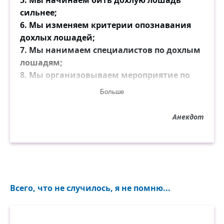
5. Мы начинаем бить дохлую лошадь
сильнее;
6. Мы изменяем критерии опознавания
дохлых лошадей;
7. Мы нанимаем специалистов по дохлым
лошадям;
8. Мы организовываем мероприятие по
оживлению дохлых лошадей;
Больше
9. Мы покупаем средства, которые
помогают быстрее скакать на дохлых
Анекдот
лошадях;
10. Мы стаскиваем дохлых лошадей
вместе, в надежде, что вместе они будут
скакать быстрее.
Продолжать можно бесконечно, но суть
Всего, что не случилось, я не помню...
проста: Лошадь сдохла — слезь!