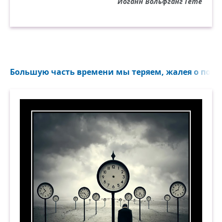
Иоганн Вольфганг Гёте
Большую часть времени мы теряем, жалея о поте