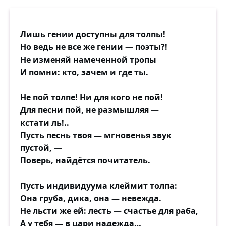
Лишь гении доступны для толпы!
Но ведь не все же гении — поэты?!
Не изменяй намеченной тропы
И помни: кто, зачем и где ты.
Не пой толпе! Ни для кого не пой!
Для песни пой, не размышляя —
кстати ль!..
Пусть песнь твоя — мгновенья звук
пустой, —
Поверь, найдётся почитатель.
Пусть индивидуума клеймит толпа:
Она груба, дика, она — невежда.
Не льсти же ей: лесть — счастье для раба,
А у тебя — в цари надежда…