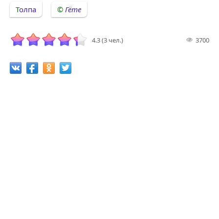
Толпа
Гёте
4.3 (3 чел.)
3700