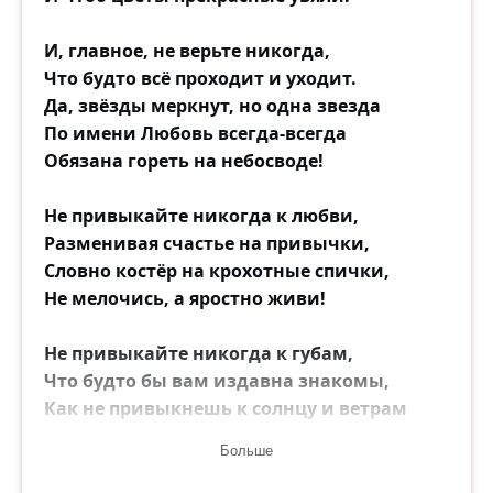
И, главное, не верьте никогда,
Что будто всё проходит и уходит.
Да, звёзды меркнут, но одна звезда
По имени Любовь всегда-всегда
Обязана гореть на небосводе!
Не привыкайте никогда к любви,
Разменивая счастье на привычки,
Словно костёр на крохотные спички,
Не мелочись, а яростно живи!
Не привыкайте никогда к губам,
Что будто бы вам издавна знакомы,
Как не привыкнешь к солнцу и ветрам
Иль ливню средь грохочущего грома!
Больше
Да, в мелких чувствах можно вновь и