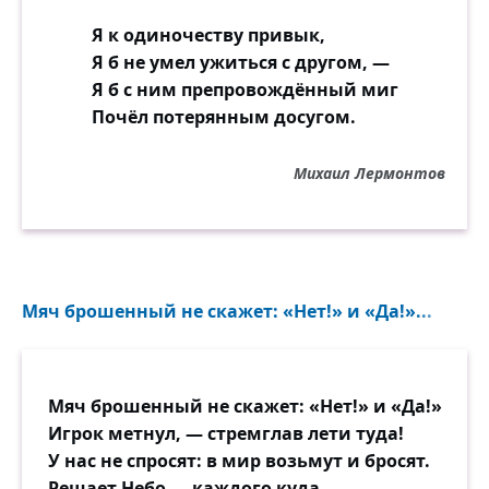
Я к одиночеству привык,
Я б не умел ужиться с другом, —
Я б с ним препровождённый миг
Почёл потерянным досугом.
Михаил Лермонтов
Мяч брошенный не скажет: «Нет!» и «Да!»...
Мяч брошенный не скажет: «Нет!» и «Да!»
Игрок метнул, — стремглав лети туда!
У нас не спросят: в мир возьмут и бросят.
Решает Небо — каждого куда.