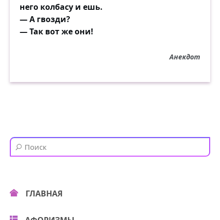
него колбасу и ешь.
— А гвозди?
— Так вот же они!
Анекдот
ГЛАВНАЯ
АФОРИЗМЫ