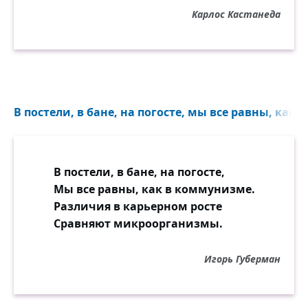
предубеждений против цвета кожи,
Карлос Кастанеда
религиозных убеждений, сексуальной
ориентации или политики,
значит, вы достигли уровня развития
своей собаки.
В постели, в бане, на погосте, мы все равны, как 
В постели, в бане, на погосте,
Мы все равны, как в коммунизме.
Различия в карьерном росте
Сравняют микроорганизмы.
Игорь Губерман