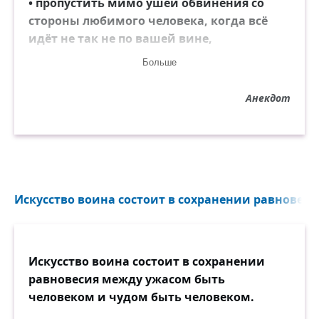
• пропустить мимо ушей обвинения со
стороны любимого человека, когда всё
идёт не так не по вашей вине,
Больше
• спокойно воспринимать критику,
Анекдот
• относиться к своему бедному другу так
же, как и к богатому,
• обойтись без лжи и обмана,
• бороться со стрессом без лекарств,
Искусство воина состоит в сохранении равновеси
• расслабиться без выпивки,
Искусство воина состоит в сохранении
• заснуть без таблеток,
равновесия между ужасом быть
человеком и чудом быть человеком.
• искренне сказать, что у вас нет