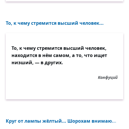
в те
времена, неспособные в общей своей
слепоте
То, к чему стремится высший человек...
отличать выпадавших из люлек от
выпавших люлек.
Белоглазая чудь дальше смерти не хочет
То, к чему стремится высший человек,
взглянуть.
находится в нём самом, а то, что ищет
Жалко, блюдец полно, только не с кем
низший, — в других.
стола вертануть,
чтоб спросить с тебя, Рюрик.
Конфуций
Зоркость этих времён — это зоркость к
вещам тупика.
Не по древу умом растекаться пристало
пока,
но плевком по стене. И не князя будить —
Круг от лампы жёлтый... Шорохам внимаю...
динозавра.