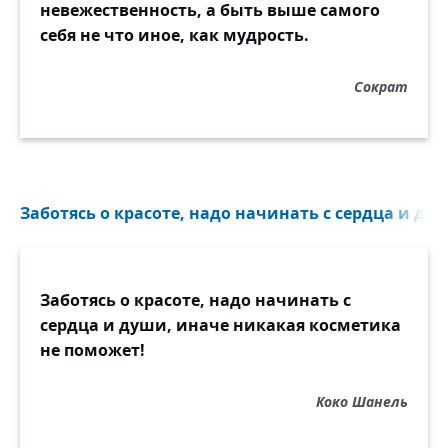
невежественность, а быть выше самого
паровоз с кораблём — всё равно не
себя не что иное, как мудрость.
сгоришь от стыда:
как и чёлн на воде, не оставит на рельсах
Сократ
следа
колесо паровоза.
Что же пишут в газетах в разделе «Из зала
суда»?
Заботясь о красоте, надо начинать с сердца и душ
Приговор приведён в исполненье.
Взглянувши сюда,
обыватель узрит сквозь очки в оловянной
оправе,
Заботясь о красоте, надо начинать с
как лежит человек вниз лицом у
сердца и души, иначе никакая косметика
кирпичной стены;
не поможет!
но не спит. Ибо брезговать кумполом сны
продырявленным вправе.
Коко Шанель
Зоркость этой эпохи корнями вплетается