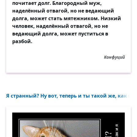
почитает долг. Благородный муж,
прейскурантом.
наделённый отвагой, но не ведающий
Время создано смертью. Нуждаясь в телах
долга, может стать мятежником. Низкий
и вещах,
человек, наделённый отвагой, но не
свойства тех и других оно ищет в сырых
ведающий долга, может пуститься в
овощах.
разбой.
Кочет внемлет курантам.
Конфуций
Жить в эпоху свершений, имея
возвышенный нрав,
к сожалению, трудно. Красавице платье
задрав,
видишь то, что искал, а не новые дивные
Я странный? Ну вот, теперь и ты такой же, как и я.
дивы.
И не то чтобы здесь Лобачевского твёрдо
блюдут,
но раздвинутый мир должен где-то
сужаться, и тут —
тут конец перспективы.