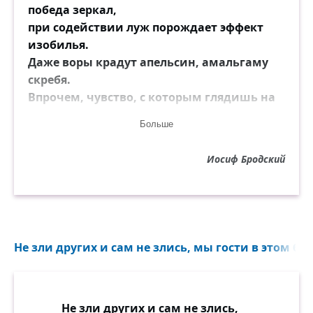
победа зеркал,
при содействии луж порождает эффект
изобилья.
Даже воры крадут апельсин, амальгаму
скребя.
Впрочем, чувство, с которым глядишь на
себя, —
Больше
это чувство забыл я.
Иосиф Бродский
В этих грустных краях всё рассчитано на
зиму: сны,
стены тюрем, пальто, туалеты невест —
белизны
новогодней, напитки, секундные стрелки.
Не зли других и сам не злись, мы гости в этом бр
Воробьиные кофты и грязь по числу
щелочей;
пуританские нравы. Бельё. И в руках
скрипачей —
Не зли других и сам не злись,