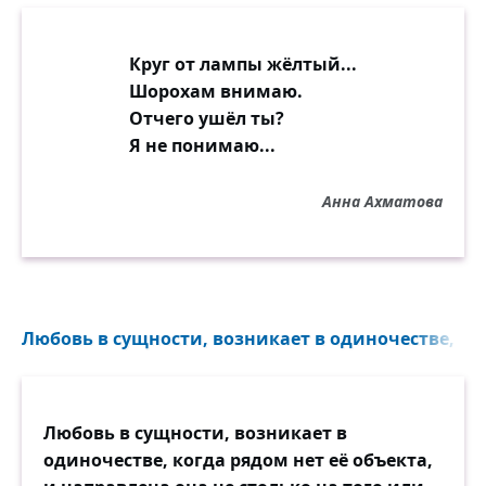
Для последней строки, эх, не вырвать у
птицы пера.
Неповинной главе всех и дел-то, что
Круг от лампы жёлтый...
ждать топора
Шорохам внимаю.
да зелёного лавра.
Отчего ушёл ты?
Я не понимаю...
Анна Ахматова
Любовь в сущности, возникает в одиночестве, ког
Любовь в сущности, возникает в
одиночестве, когда рядом нет её объекта,