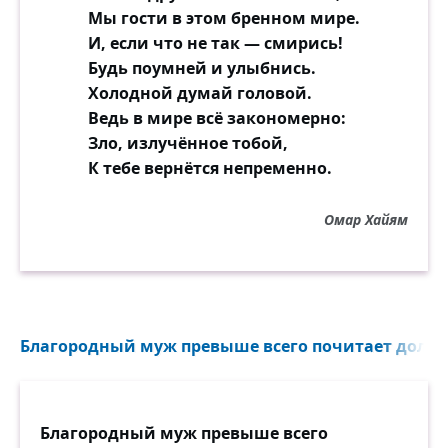
деревянные грелки.
Мы гости в этом бренном мире.
И, если что не так — смирись!
Этот край недвижим. Представляя объём
Будь поумней и улыбнись.
валовой
Холодной думай головой.
чугуна и свинца, обалделой тряхнёшь
Ведь в мире всё закономерно:
головой,
Зло, излучённое тобой,
вспомнишь прежнюю власть на штыках и
К тебе вернётся непременно.
казачьих нагайках.
Но садятся орлы, как магнит, на железную
Омар Хайям
смесь.
Даже стулья плетёные держатся здесь
на болтах и на гайках.
Только рыбы в морях знают цену свободе;
Благородный муж превыше всего почитает долг..
но их
немота вынуждает нас как бы к созданью
своих
Благородный муж превыше всего
этикеток и касс. И пространство торчит