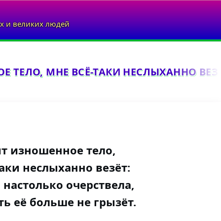
х и великих людей
 ТЕЛО, МНЕ ВСЁ-ТАКИ НЕСЛЫХАННО ВЕЗЁТ
ит изношенное тело,
аки неслыханно везёт:
 настолько очерствела,
ть её больше не грызёт.