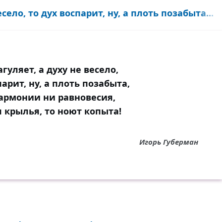
есело, то дух воспарит, ну, а плоть позабыта...
агуляет, а духу не весело,
парит, ну, а плоть позабыта,
гармонии ни равновесия,
я крылья, то ноют копыта!
Игорь Губерман