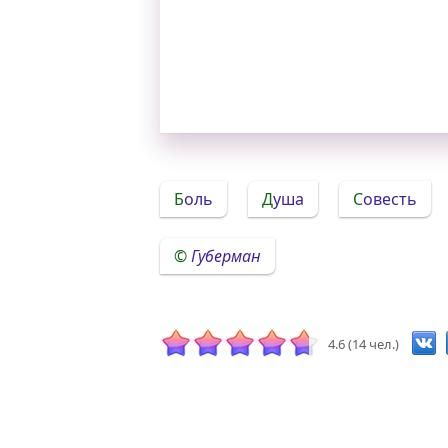
Боль
Душа
Совесть
Губерман
4.6 (14 чел.)