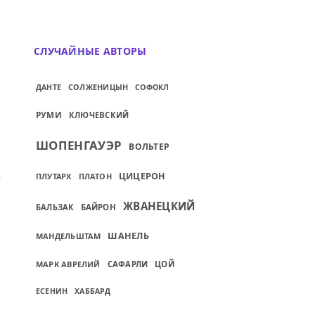
СЛУЧАЙНЫЕ АВТОРЫ
СОЛЖЕНИЦЫН
ДАНТЕ
СОФОКЛ
РУМИ
КЛЮЧЕВСКИЙ
ШОПЕНГАУЭР
ВОЛЬТЕР
..
ИЙ: ТЕЧЁТ АПРЕЛЬ, ВОДОЙ ЗВЕНЯ, МИР 
ЦИЦЕРОН
ПЛУТАРХ
ПЛАТОН
ЖВАНЕЦКИЙ
БАЛЬЗАК
БАЙРОН
ШАНЕЛЬ
МАНДЕЛЬШТАМ
МАРК АВРЕЛИЙ
САФАРЛИ
ЦОЙ
ЕСЕНИН
ХАББАРД