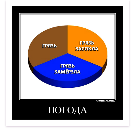
Погода. 2. (Грязь, грязь засохла, грязь замёрзл