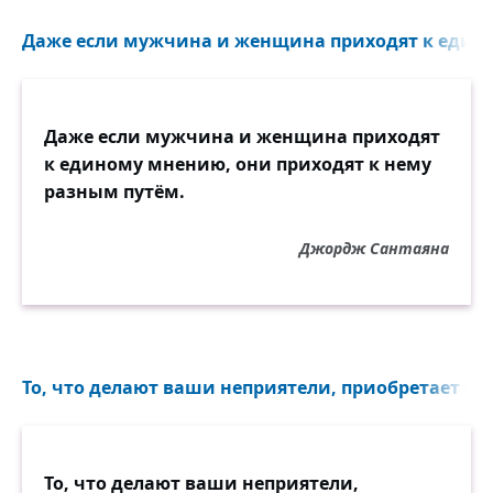
оценить сносное настоящее, хотя бы самое
обыденное, которое мы обычно
Даже если мужчина и женщина приходят к едино
равнодушно пропускаем мимо себя и
даже стараемся отбыть как можно скорее.
Не надо забывать, что настоящее сейчас
Даже если мужчина и женщина приходят
же отходит в область прошлого, где оно,
к единому мнению, они приходят к нему
освещённое сиянием вечности,
разным путём.
сохраняется нашей памятью, и когда эта
последняя в тяжёлый час снимет завесу,
мы искренне будем жалеть о его
Джордж Сантаяна
невозвратности.
То, что делают ваши неприятели, приобретает сво
То, что делают ваши неприятели,