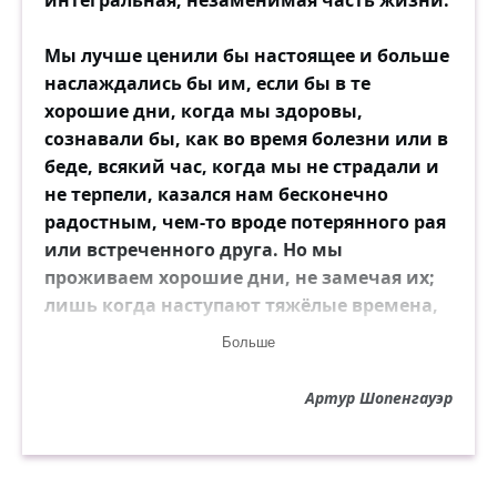
интегральная, незаменимая часть жизни.
Мы лучше ценили бы настоящее и больше
наслаждались бы им, если бы в те
хорошие дни, когда мы здоровы,
сознавали бы, как во время болезни или в
беде, всякий час, когда мы не страдали и
не терпели, казался нам бесконечно
радостным, чем-то вроде потерянного рая
или встреченного друга. Но мы
проживаем хорошие дни, не замечая их;
лишь когда наступают тяжёлые времена,
мы жаждем вернуть их и становимся
Больше
вдвойне несчастными. Мы пропускаем с
кислым лицом тысячи весёлых и
Артур Шопенгауэр
приятных часов, не наслаждаясь ими,
чтобы потом в дни горя с тщетной грустью
вздыхать по ним. Следует по достоинству