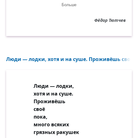
Больше
И горе ей — увы, двойное горе, —
Той гордой силе, гордо-молодой,
Фёдор Тютчев
Вступающей с решимостью во взоре,
С улыбкой на устах — в неравный бой.
Когда она, при роковом сознанье
Всех прав своих, с отвагой красоты,
Люди — лодки, хотя и на суше. Проживёшь своё по
Бестрепетно, в каком-то обаянье
Идёт сама навстречу клеветы,
Личиною чела не прикрывает,
Люди — лодки,
И не даёт принизиться челу,
хотя и на суше.
И с кудрей молодых, как пыль, свевает
Проживёшь
Угрозы, брань и страстную хулу, —
своё
пока,
Да, горе ей — и чем простосердечней,
много всяких
Тем кажется виновнее она...
грязных ракушек