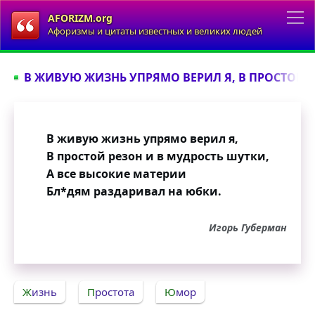
AFORIZM.org
Афоризмы и цитаты известных и великих людей
В ЖИВУЮ ЖИЗНЬ УПРЯМО ВЕРИЛ Я, В ПРОСТОЙ Р
В живую жизнь упрямо верил я,
В простой резон и в мудрость шутки,
А все высокие материи
Бл*дям раздаривал на юбки.
Игорь Губерман
Жизнь
Простота
Юмор