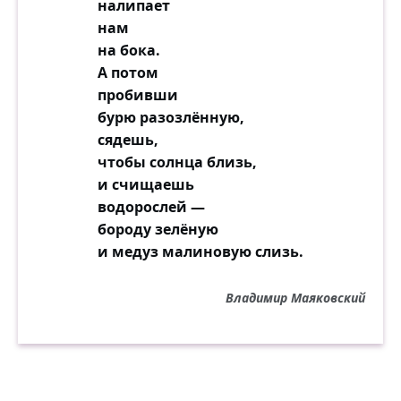
Таков уж свет: он там бесчеловечней,
налипает
Где человечно-искренней вина.
нам
на бока.
А потом
пробивши
бурю разозлённую,
сядешь,
чтобы солнца близь,
и счищаешь
водорослей —
бороду зелёную
и медуз малиновую слизь.
Владимир Маяковский