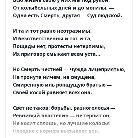
Всю жизнь свою у них мы под рукой,
От колыбельных дней и до могилы, —
Одна есть Смерть, другая — Суд людской.
И та и тот равно неотразимы,
И безответственны и тот и та,
Пощады нет, протесты нетерпимы,
Их приговор смыкает всем уста...
Но Смерть честней — чужда лицеприятью,
Не тронута ничем, не смущена,
Смиренную иль ропщущую братью —
Своей косой равняет всех она.
Свет не таков: борьбы, разноголосья —
Ревнивый властелин — не терпит он,
Не косит сплошь, но лучшие колосья
Нередко с корнем вырывает вон.