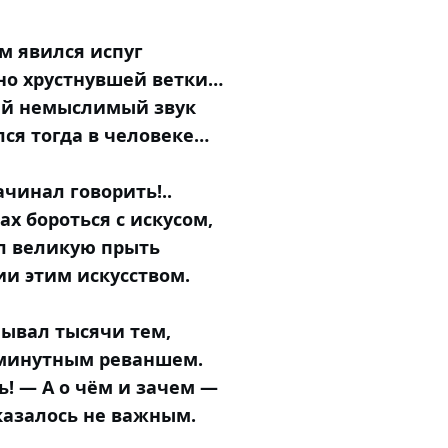
м явился испуг
но хрустнувшей ветки…
й немыслимый звук
ся тогда в человеке…
чинал говорить!..
лах бороться с искусом,
 великую прыть
ии этим искусством.
ывал тысячи тем,
минутным реваншем.
ь! — А о чём и зачем —
казалось не важным.