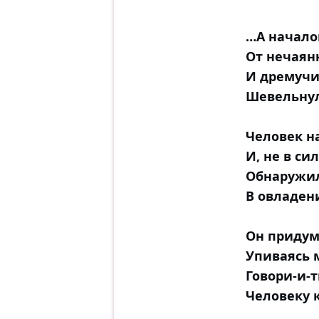
…А начало
От нечаян
И дремучи
Шевельнул
Человек на
И, не в си
Обнаружил
В овладен
Он придум
Упиваясь 
Говори-и-т
Человеку 