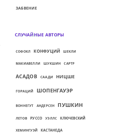
ЗАБВЕНИЕ
СЛУЧАЙНЫЕ АВТОРЫ
ИЙ: СЛОВО — НЕ ВОРОБЕЙ, ВЫЛЕТИТ — 
КОНФУЦИЙ
СОФОКЛ
ШЕКЛИ
МАКИАВЕЛЛИ
ШУКШИН
САРТР
АСАДОВ
НИЦШЕ
СААДИ
ШОПЕНГАУЭР
ГОРАЦИЙ
ПУШКИН
ВОННЕГУТ
АНДЕРСЕН
ЛЕТОВ
РУССО
КЛЮЧЕВСКИЙ
УЭЛЛС
ХЕМИНГУЭЙ
КАСТАНЕДА