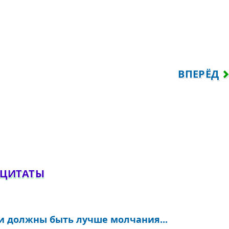
У — КОБЫЛЕ ЛЕГЧЕ...
СЛЕДУЮЩ
ВПЕРЁД
обавить комментарий
 ЦИТАТЫ
ои должны быть лучше молчания...