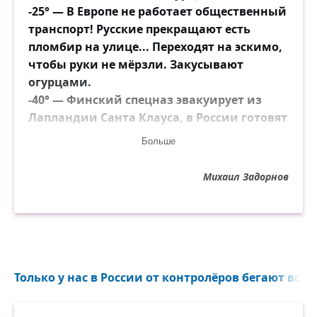
-25° — В Европе не работает общественный
транспорт! Русские прекращают есть
пломбир на улице... Переходят на эскимо,
чтобы руки не мёрзли. Закусывают
огурцами.
-40° — Финский спецназ эвакуирует из
Лапландии Санта Клауса, в России готовят
валенки к ВОЗМОЖНЫМ ЗАМОРОЗКАМ.
Больше
Закручивают огурцы на ЗИМУ.
-113° — Жизнь на земле останавливается.
Михаил Задорнов
У русских плохое настроение... Замёрз
этиловый спирт, огурцы приходится
лизать.
-273° — Абсолютный ноль.
Останавливается атомарное движение.
Русские ругаются: «Ну блин! Холодрыга!
Только у нас в России от контролёров бегают всей
Язык примерзает... К огурцам».