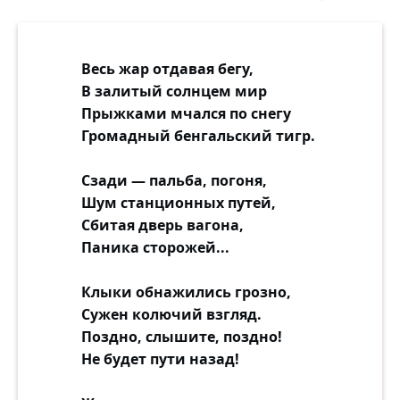
И правде надо смотреть в лицо.
— Послушай! Синоптики дали ответ:
Весь жар отдавая бегу,
Буран окончится через сутки.
В залитый солнцем мир
Продержишься? Да?
Прыжками мчался по снегу
— К сожалению, нет...
Громадный бенгальский тигр.
— Как нет? Да ты не в своём рассудке! —
Сзади — пальба, погоня,
Увы, всё глуше звучат слова.
Шум станционных путей,
Развязка, вот она — как ни тяжко.
Сбитая дверь вагона,
Живёт ещё только одна голова,
Паника сторожей...
А тело — остывшая деревяшка.
Клыки обнажились грозно,
А голос кричит: — Ты слышишь, ты
Сужен колючий взгляд.
слышишь?!
Поздно, слышите, поздно!
Держись! Часов через пять рассвет.
Не будет пути назад!
Ведь ты же живёшь ещё! Ты же дышишь?!
Ну есть ли хоть шанс?