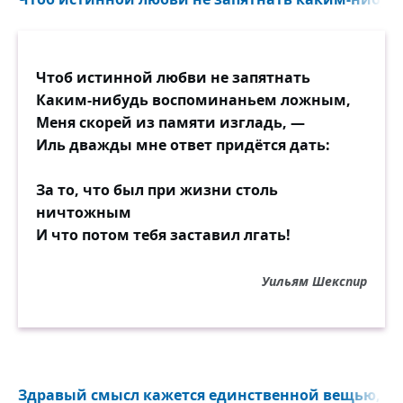
Снегом, наверно, на метр замело.
Тело сонливо деревенеет...
А в шлемофоне звучат слова:
Чтоб истинной любви не запятнать
— Алло! Ты слышишь? Держись,
Каким-нибудь воспоминаньем ложным,
дружище! —
Меня скорей из памяти изгладь, —
Тупо кружится голова...
Иль дважды мне ответ придётся дать:
— Алло! Мужайся! Тебя разыщут!.. —
За то, что был при жизни столь
Мужайся? Да что он, пацан или трус?!
ничтожным
В каких ведь бывал переделках грозных.
И что потом тебя заставил лгать!
— Спасибо... Вас понял... Пока держусь! —
А про себя добавляет: "Боюсь,
Уильям Шекспир
Что будет всё, кажется, слишком
поздно..."
Совсем чугунная голова.
Кончаются в рации батареи.
Здравый смысл кажется единственной вещью, кот