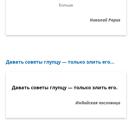
жить, не бояться и верить.
Больше
Остаться свободным и сильным.
А после удастся и полюбить.
Николай Рерих
Тёмные твари всё это очень
не любят. Сохнут и гибнут
тогда.
Давать советы глупцу — только злить его...
Давать советы глупцу — только злить его.
Индийская пословица