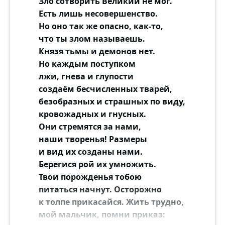
Зло сотворить Великий не мог.
Есть лишь несовершенство.
Но оно так же опасно, как-то,
что ты злом называешь.
Князя тьмы и демонов нет.
Но каждым поступком
лжи, гнева и глупости
создаём бесчисленных тварей,
безобразных и страшных по виду,
кровожадных и гнусных.
Они стремятся за нами,
наши творенья! Размеры
и вид их созданы нами.
Берегися рой их умножить.
Твои порожденья тобою
питаться начнут. Осторожно
к толпе прикасайся. Жить трудно,
мой мальчик, помни приказ: