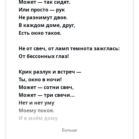
Может — так сидят.
Или просто — рук
Не разнимут двое.
В каждом доме, друг,
Есть окно такое.
Не от свеч, от ламп темнота зажглась:
От бессонных глаз!
Крик разлук и встреч —
Ты, окно в ночи!
Может — сотни свеч,
Может — три свечи...
Нет и нет уму
Моему покоя.
И в моём дому
Завелось такое.
Больше