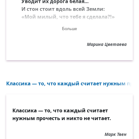
Уводит их дорога белая…
И стон стоит вдоль всей Земли:
«Мой милый, что тебе я сделала?!»
Больше
Вчера ещё — в ногах лежал!
Равнял с Китайскою державою!
Марина Цветаева
Враз обе рученьки разжал, —
Жизнь выпала — копейкой ржавою!
Детоубийцей на суду
Стою — немилая, несмелая.
Классика — то, что каждый считает нужным проче
Я и в аду тебе скажу:
«Мой милый, что тебе я сделала?!»
Спрошу я стул, спрошу кровать:
Классика — то, что каждый считает
«За что, за что терплю и бедствую?»
нужным прочесть и никто не читает.
«Отцеловал — колесовать:
Другую целовать», — ответствуют.
Марк Твен