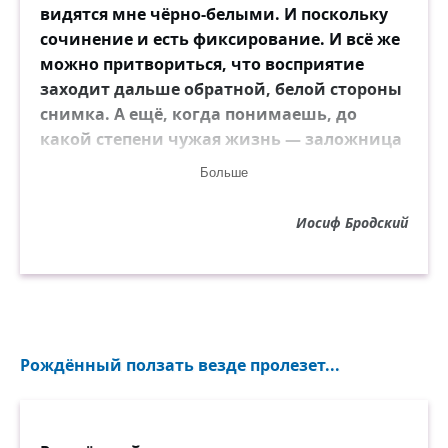
видятся мне чёрно-белыми. И поскольку
сочинение и есть фиксирование. И всё же
можно притвориться, что восприятие
заходит дальше обратной, белой стороны
снимка. А ещё, когда понимаешь, до
какой степени чужая жизнь — заложница
твоей памяти, хочется отпрянуть от
Больше
оскаленной пасти прошедшего времени.
Иосиф Бродский
Рождённый ползать везде пролезет...