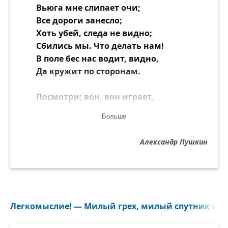
Вьюга мне слипает очи;
Все дороги занесло;
Хоть убей, следа не видно;
Сбились мы. Что делать нам!
В поле бес нас водит, видно,
Да кружит по сторонам.
Посмотри; вон, вон играет,
Дует, плюёт на меня;
Больше
Вон — теперь в овраг толкает
Одичалого коня;
Александр Пушкин
Там верстою небывалой
Он торчал передо мной;
Там сверкнул он искрой малой
И пропал во тьме пустой».
Легкомыслие! — Милый грех, милый спутник и в
Мчатся тучи, вьются тучи;
Невидимкою луна