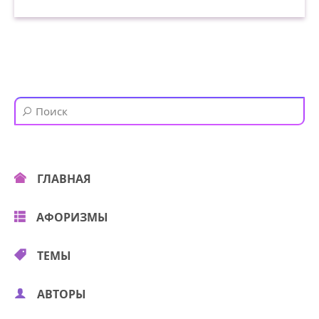
Закружились бесы разны,
Будто листья в ноябре…
Сколько их! куда их гонят?
Что так жалобно поют?
Домового ли хоронят,
Ведьму ль замуж выдают?
Мчатся тучи, вьются тучи;
Невидимкою луна
Освещает снег летучий;
ГЛАВНАЯ
Мутно небо, ночь мутна.
Мчатся бесы рой за роем
АФОРИЗМЫ
В беспредельной вышине,
Визгом жалобным и воем
ТЕМЫ
Надрывая сердце мне…
АВТОРЫ