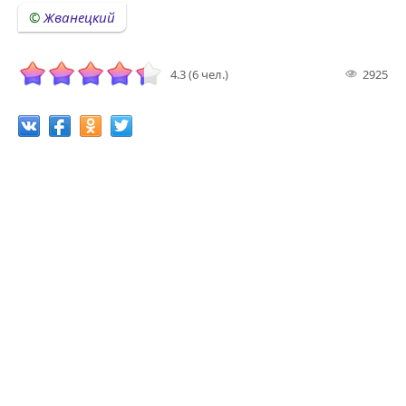
Жванецкий
4.3 (6 чел.)
2925