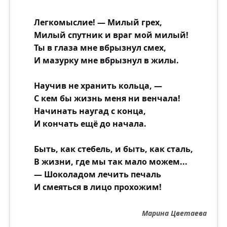
Освещает снег летучий;
Мутно небо, ночь мутна.
Легкомыслие! — Милый грех,
Сил нам нет кружиться доле;
Милый спутник и враг мой милый!
Колокольчик вдруг умолк;
Ты в глаза мне вбрызнул смех,
Кони стали… «Что там в поле?»
И мазурку мне вбрызнул в жилы.
— «Кто их знает? пень иль волк?»
Научив не хранить кольца, —
Вьюга злится, вьюга плачет;
С кем бы жизнь меня ни венчала!
Кони чуткие храпят;
Начинать наугад с конца,
Вот уж он далече скачет;
И кончать ещё до начала.
Лишь глаза во мгле горят;
Кони снова понеслися;
Быть, как стебель, и быть, как сталь,
Колокольчик дин-дин-дин…
В жизни, где мы так мало можем...
Вижу: духи собралися
— Шоколадом лечить печаль
Средь белеющих равнин.
И смеяться в лицо прохожим!
Бесконечны, безобразны,
Марина Цветаева
В мутной месяца игре