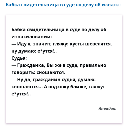
Бабка свидетельница в суде по делу об изнасилов
Бабка свидетельница в суде по делу об
изнасиловании:
— Иду я, значит, гляжу: кусты шевелятся,
ну думаю: е*утся!..
Судья:
— Гражданка, Вы же в суде, правильно
говорить: сношаются.
— Ну да, гражданин судья, думаю:
сношаются... А подхожу ближе, гляжу:
е*утся!..
Анекдот