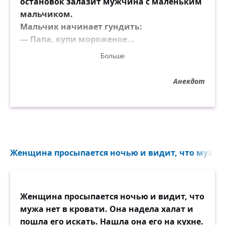
остановок залазит мужчина с маленьким
мальчиком.
Мальчик начинает гундить:
— Папа, купи мороженое...
Все пассажиры — в лёжку. Мужик
Больше
оглядывается, ничего понять не может.
Водитель, лёжа на руле от хохота, в
Анекдот
микрофон:
— Мужик, лучше купи мороженое!
Женщина просыпается ночью и видит, что мужа не
Женщина просыпается ночью и видит, что
мужа нет в кровати. Она надела халат и
пошла его искать. Нашла она его на кухне.