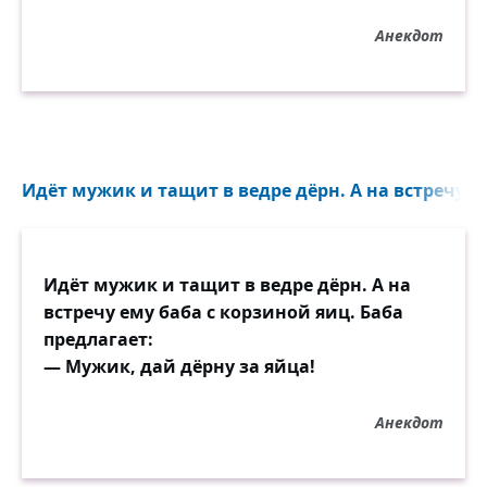
Тьфу, тьфу, тьфу, похожи на меня.
Анекдот
Только ты меня уж на рассвете
Не буди, коронками звеня.
Хочется мне как-то подытожить,
Всё, что я тут пережил за ночь.
Кто любил — любить, наверное, сможет.
Идёт мужик и тащит в ведре дёрн. А на встречу ем
Кто тебя — тому уж не помочь.
Идёт мужик и тащит в ведре дёрн. А на
встречу ему баба с корзиной яиц. Баба
предлагает:
— Мужик, дай дёрну за яйца!
Анекдот