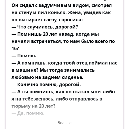
Он сидел с задумчивым видом, смотрел
на стену и пил коньяк. Жена, увидев как
он вытирает слезу, спросила:
— Что случилось, дорогой?
— Помнишь 20 лет назад, когда мы
начали встречаться, то нам было всего по
16?
— Помню.
— А помнишь, когда твой отец поймал нас
в машине? Мы тогда занимались
любовью на заднем сиденье.
— Конечно помню, дорогой.
— А ты помнишь, как он сказал мне: либо
я на тебе женюсь, либо отправлюсь в
тюрьму на 20 лет?
— Да, помню.
Муж, снова вытирая слезу:
Больше
— А сегодня бы я вышел...