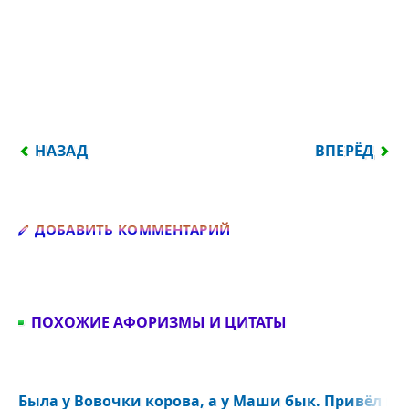
ПРЕДЫДУЩИЙ: ПРОСТО БЫТЬ САМИМ СОБОЙ — ЗН
СЛЕДУЮЩИЙ:
НАЗАД
ВПЕРЁД
Добавить комментарий
ДОБАВИТЬ КОММЕНТАРИЙ
ПОХОЖИЕ АФОРИЗМЫ И ЦИТАТЫ
Была у Вовочки корова, а у Маши бык. Привёл как