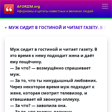
AFORIZM.org
Афоризмы и цитаты известных и великих людей
МУЖ СИДИТ В ГОСТИНОЙ И ЧИТАЕТ ГАЗЕТУ. В ЭТО
Муж сидит в гостиной и читает газету. В
это время к нему подходит жена и даёт
ему пощёчину.
— За что? — возмущённо спрашивает
муж.
— За то, что ты никудышный любовник.
Через некоторое время муж подходит к
жене, которая смотрит телевизор, и
отвешивает ей звонкую оплеуху.
— За что? — завопила она.
— За то, что знаешь разницу.