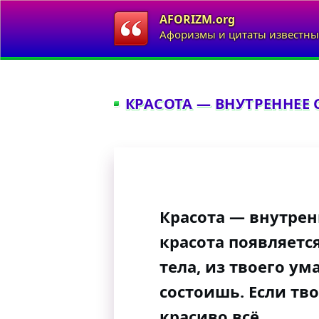
AFORIZM.org
Афоризмы и цитаты известны
КРАСОТА — ВНУТРЕННЕЕ 
Красота — внутрен
красота появляется
тела, из твоего ума
состоишь. Если тв
красиво всё.