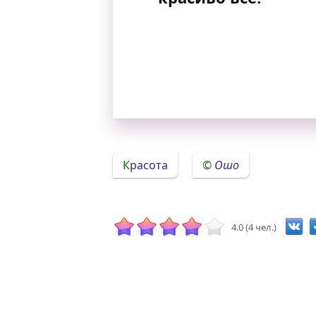
Красота
Ошо
4.0 (4 чел.)