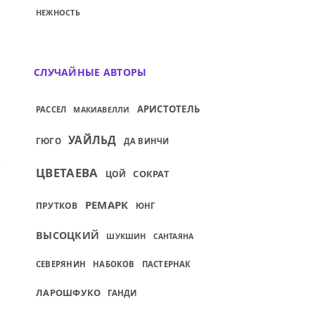
НЕЖНОСТЬ
СЛУЧАЙНЫЕ АВТОРЫ
АРИСТОТЕЛЬ
РАССЕЛ
МАКИАВЕЛЛИ
УАЙЛЬД
ГЮГО
ДА ВИНЧИ
СТАТОЧНО УЖЕ ТОГО...
ИЙ: ЖЕНЩИНА СТАНОВИТСЯ БОГИНЕЙ, КО
ЦВЕТАЕВА
СОКРАТ
ЦОЙ
РЕМАРК
ПРУТКОВ
ЮНГ
ВЫСОЦКИЙ
ШУКШИН
САНТАЯНА
СЕВЕРЯНИН
НАБОКОВ
ПАСТЕРНАК
ЛАРОШФУКО
ГАНДИ