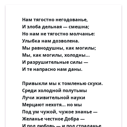
Нам тягостно негодованье,
И злоба дельная — смешна;
Но нам не тягостно молчанье:
Улыбка нам дозволена.
Мы равнодушны, как могилы;
Мы, как могилы, холодны...
И разрушительные силы —
И те напрасно нам даны.
Привыкли мы к томленью скуки.
Среди холодной полутьмы
Лучи живительной науки
Мерцают нехотя... но мы
Под ум чужой, чужое знанье —
Желанье честное Добра —
И под любовь — и под страданье