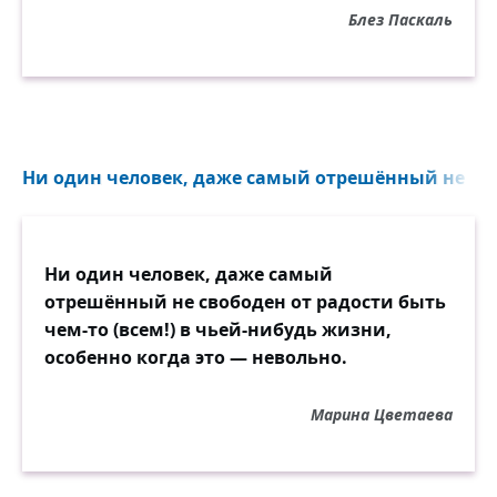
Блез Паскаль
Не сделав ровно ничего.
Мы не довольны нашей долей —
Но покоряемся... Судьба!!
И над разгульной, гордой волей
Хохочем хохотом раба.
Ни один человек, даже самый отрешённый не своб
Но и себя браним охотно —
Так!! не жалеем укоризн!!
И проживаем беззаботно
Ни один человек, даже самый
Всю незаслуженную жизнь.
отрешённый не свободен от радости быть
чем-то (всем!) в чьей-нибудь жизни,
Мы предались пустой заботе,
особенно когда это — невольно.
Самолюбивым суетам...
Но верить собственной работе
Неловко — невозможно нам.
Марина Цветаева
Как ни бунтуйте против Рока —
Его закон ненарушим...