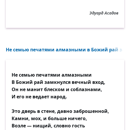
Что вы знали, ведали о нём?
To, что у него есть губы, руки,
Эдуард Асадов
Комплимент, цветы, по моде брюки —
Вот и всё, пожалуй, в основном?
Что б там ни шептал он вам при встрече,
Как возможно с гордою душой
Не семью печатями алмазными в Божий рай замк
Целоваться на четвёртый вечер
И в любви признаться на восьмой?!
Пусть весна, пускай улыбка глаз...
Не семью печатями алмазными
Но ведь мало, мало две недели!
В Божий рай замкнулся вечный вход,
Вы б сперва хоть разглядеть успели,
Он не манит блеском и соблазнами,
Что за руки обнимают вас!
И его не ведает народ.
Говорите, трудно разобраться,
Это дверь в стене, давно заброшенной,
Если страсть. Допустим, что и так.
Камни, мох, и больше ничего,
Но ведь должен чем-то отличаться
Возле — нищий, словно гость