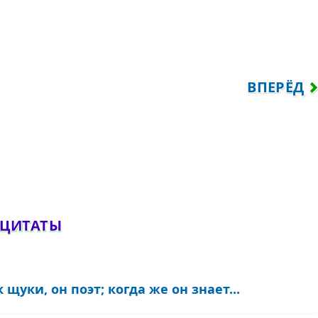
ОСТИ, УЧИМСЯ У ТЕХ КНИГ...
СЛЕДУЮЩ
ВПЕРЁД
обавить комментарий
 ЦИТАТЫ
щуки, он поэт; когда же он знает...