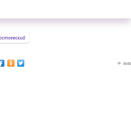
остоевский
3640