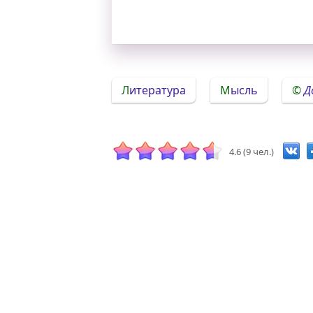
Литература
Мысль
Д
4.6 (9 чел.)