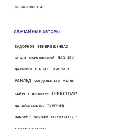
ВЫЗДОРОВЛЕНИЕ
СЛУЧАЙНЫЕ АВТОРЫ
ИЙ: ЗА ЧТО ПРЕВОЗНОСЯТ ЛЮБОВЬ?..
ЭБНЕР-ЭШЕНБАХ
ЗАДОРНОВ
ГАНДИ
МАРК АВРЕЛИЙ
ЛАО-ЦЗЫ
ВОЛЬТЕР
ДА ВИНЧИ
КИПЛИНГ
УАЙЛЬД
МАНДЕЛЬШТАМ
УЭЛЛС
ШЕКСПИР
БАЙРОН
ВОННЕГУТ
ДАЛАЙ-ЛАМА XIV
ТУРГЕНЕВ
НАБОКОВ
ПЛУТАРХ
ГАРСИА МАРКЕС