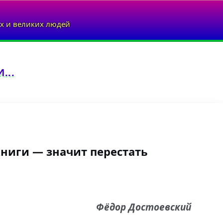
х и великих людей
...
книги — значит перестать
Фёдор Достоевский