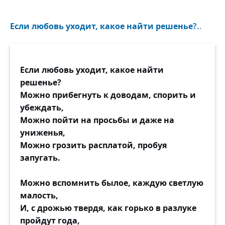
Как возможно с гордою душой
Целоваться на четвёртый вечер
Если любовь уходит, какое найти решенье?..
И в любви признаться на восьмой?!
Пусть весна, пускай улыбка глаз...
Если любовь уходит, какое найти
Но ведь мало, мало две недели!
решенье?
Вы б сперва хоть разглядеть успели,
Можно прибегнуть к доводам, спорить и
Что за руки обнимают вас!
убеждать,
Можно пойти на просьбы и даже на
Говорите, трудно разобраться,
униженья,
Если страсть. Допустим, что и так.
Можно грозить расплатой, пробуя
Но ведь должен чем-то отличаться
запугать.
Человек от кошек и дворняг!
Можно вспомнить былое, каждую светлую
Но ведь чувства тем и хороши,
малость,
Что горят красиво, гордо, смело.
И, с дрожью твердя, как горько в разлуке
Пусть любовь начнётся. Но не с тела,
пройдут года,
А с души, вы слышите, — с души!