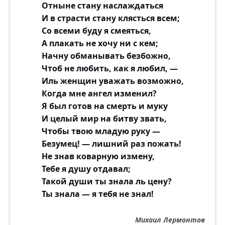
Отныне стану наслаждаться
Если любовь уходит — хоть вой, но
И в страсти стану клясться всем;
останься гордым.
Со всеми буду я смеяться,
Живи и будь человеком, а не ползи ужом!
А плакать не хочу ни с кем;
Начну обманывать безбожно,
Чтоб не любить, как я любил, —
Иль женщин уважать возможно,
Когда мне ангел изменил?
Я был готов на смерть и муку
И целый мир на битву звать,
Чтобы твою младую руку —
Безумец! — лишний раз пожать!
Не знав коварную измену,
Тебе я душу отдавал;
Такой души ты знала ль цену?
Ты знала — я тебя не знал!
Михаил Лермонтов