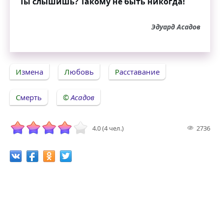
Ты слышишь? Такому не быть никогда!
Эдуард Асадов
Измена
Любовь
Расставание
Смерть
Асадов
4.0 (4 чел.)
2736