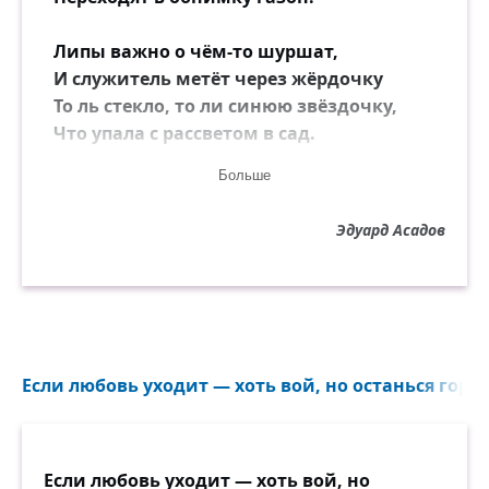
Липы важно о чём-то шуршат,
И служитель метёт через жёрдочку
То ль стекло, то ли синюю звёздочку,
Что упала с рассветом в сад.
Больше
Листопад полыхает, вьюжит,
Только ворон на ветке клёна
Эдуард Асадов
Словно сторожем важно служит,
Молчаливо и непреклонно.
Ворон старый и очень мудрый,
В этом парке ему почёт.
И кто знает, не в это ль утро
Если любовь уходит — хоть вой, но останься горд
Он справляет свой сотый год...
И ему объяснять не надо,
Если любовь уходит — хоть вой, но
Отчего мне так нелегко.