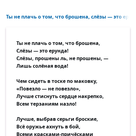
Ей протянули фужер с вином.
Она чуть кивнула в ответ достойно
Ты не плачь о том, что брошена, слёзы — это ерунд
И, став пред невестою и женихом,
Сказала приветливо и спокойно:
«Судьба человеческая всегда
Ты не плачь о том, что брошена,
Строится в зареве звёздной пыли
Слёзы — это ерунда!
Из воли, из творческого труда,
Слёзы, прошены ль, не прошены, —
Ну, а ещё, чтоб чрез все года
Лишь солёная вода!
Любил человек и его любили.
Чем сидеть в тоске по маковку,
И я пожелать вам хочу сейчас,
«Повезло — не повезло»,
А радости только ведь начинаются,
Лучше стиснуть сердце накрепко,
Пусть будет счастливою жизнь у вас
Всем терзаниям назло!
И все непременно мечты сбываются!
Лучше, выбрав серьги броские,
И всё-таки, главное, вновь и вновь
Всё оружье ахнуть в бой,
Хочу я вас искренне попросить:
Всеми красками-причёсками