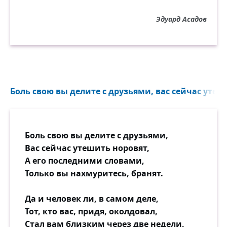
А она стояла у окна,
Эдуард Асадов
Всей душою, может, понимая,
Что менять решенья не должна.
Всё упрямей телефон звонил,
Но в ответ — ни звука, ни движенья.
Вечер этот необычным был,
Боль свою вы делите с друзьями, вас сейчас утеши
Этот вечер — смотр душевных сил,
Аттестат на самоуваженье.
Боль свою вы делите с друзьями,
Взвыл и смолк бессильно телефон.
Вас сейчас утешить норовят,
Стало тихо. Где-то пели стройно...
А его последними словами,
Дверь раскрыла, вышла на балкон.
Только вы нахмуритесь, бранят.
В первый раз дышалось ей спокойно.
Да и человек ли, в самом деле,
Тот, кто вас, придя, околдовал,
Стал вам близким через две недели,