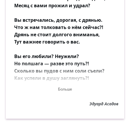
Месяц с вами прожил и удрал?
Вы встречались, дорогая, с дрянью.
Что ж нам толковать о нём сейчас?!
Дрянь не стоит долгого вниманья,
Тут важнее говорить о вас.
Вы его любили? Неужели?
Но полшага — разве это путь?!
Сколько вы пудов с ним соли съели?
Как успели в душу заглянуть?!
Больше
Что вы знали, ведали о нём?
To, что у него есть губы, руки,
Эдуард Асадов
Комплимент, цветы, по моде брюки —
Вот и всё, пожалуй, в основном?
Что б там ни шептал он вам при встрече,