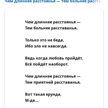
Чем длиннее расстоянья — тем больнее расставань
Пусть прощенья просит, пусть поймёт.
Гордость в сердце вздыбилась высоко:
Чем длиннее расстоянья —
— Первою к нему не подойду!
Тем больнее расставанья.
По ролям разыгрывалась ссора
В воспалённом дьяволом мозгу.
Только это не беда,
Ибо зло не навсегда.
Шесть пробило, семь и пол-восьмого...
Неподвижна дверь, молчит порог.
Ведь когда любовь пройдёт,
И в тревоге что-то сердце ноет,
Всё пойдёт наоборот.
Где же задержаться так он мог?
Чем длиннее расстоянья —
Вдруг какой-то крик и суматоха,
Тем приятней расставанья.
Чей-то голос, плачущий навзрыд,
И соседский мальчуган Алёха
Вот такая ерунда,
Крикнул запыхавшись: «В шахте взрыв!»
М-да...