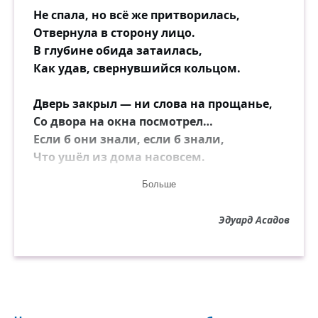
Не спала, но всё же притворилась,
Отвернула в сторону лицо.
В глубине обида затаилась,
Как удав, свернувшийся кольцом.
Дверь закрыл — ни слова на прощанье,
Со двора на окна посмотрел…
Если б они знали, если б знали,
Что ушёл из дома насовсем.
Больше
А жена привычными делами,
Как всегда, своими занялась:
Эдуард Асадов
Детское бельишко постирала,
Борщ сварила, в доме прибралась.
Чистый пол, помытая посуда,
И с работы скоро муж придёт.
— Я с ним разговаривать не буду,