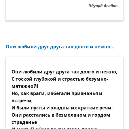
Взрыв. Совсем коротенькое слово,
Эдуард Асадов
Сердце будто в клочья порвало.
Нет, она к такому не готова!
Может, жив он, может, повезло.
И в слезах по улице бежала,
Вспоминая с болью прошлый день,
Они любили друг друга так долго и нежно...
Как в обиде злилась и кричала,
Застилала разум злобы тень.
Они любили друг друга так долго и нежно,
Заведённой куклой повторяла:
С тоской глубокой и страстью безумно-
— Мой родной, о только бы не ты.
мятежной!
Я б к твоим ногам сейчас упала,
Но, как враги, избегали признанья и
Прошептав короткое «прости».
встречи,
И были пусты и хладны их краткие речи.
Им бы знать вчера, что будет завтра,
Они расстались в безмолвном и гордом
По-другому всё могло бы быть.
страданье
Смерть, как вор, приходит, так внезапно,