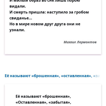
И милый образ во сне лишь порою
Не оставив шанса долюбить.
видали.
И смерть пришла: наступило за гробом
Прогремит неумолимо грозно
свиданье...
Приговор. Его не изменить.
Но в мире новом друг друга они не
Исправлять ошибки слишком поздно,
узнали.
С этой болью ей придётся жить.
Люди, будьте к ближним своим мягче,
Михаил Лермонтов
Относитесь с нежностью, добром
И не обижайте, а иначе
Можно горько каяться потом...
Её называют «брошенная», «оставленная», «забыт
Её называют «брошенная»,
«Оставленная», «забытая»,