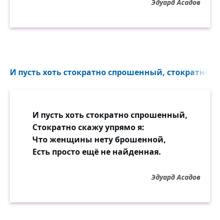
Эдуард Асадов
Вымолил отпуск академический.
Лето прошло, и семестр прошёл.
Но он не простил её, не смирился.
И, больше того, в довершение зол
Ранней зимой, как лихой орёл,
И пусть хоть стократно спрошенный, стократно ск
Взял и на новой любви женился.
Пир был такой, что качался зал.
И пусть хоть стократно спрошенный,
Невеста была из семьи богатой,
Стократно скажу упрямо я:
И пили, и лопали так ребята,
Что женщины нету брошенной,
Что каждый буквально по швам трещал!
Есть просто ещё не найденная.
И вдруг, словно ветер в разгаре бала
От столика к столику пробежал.
Эдуард Асадов
Это она вдруг шагнула в зал,
Вошла и бесстрашно прошла по залу...