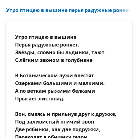
И пусть хоть стократно спрошенный,
Утро птицею в вышине перья радужные роняет...
Стократно скажу упрямо я
Что женщины нету брошенной,
Есть просто ещё не найденная,
Утро птицею в вышине
Не найденная, не встреченная,
Перья радужные роняет.
Любовью большой не замеченная!
Звёзды, словно бы льдинки, тают
Так пусть же, сметя напасти,
С лёгким звоном в голубизне
Быстрее приходит счастье.
В Ботаническом лужи блестят
Озерками большими и мелкими.
А по веткам рыжими белками
Прыгает листопад.
Вон, смеясь и прильнув друг к дружке,
Под заливистый птичий звон
Две рябинки, как две подружки,
Переходят в обнимку газон.