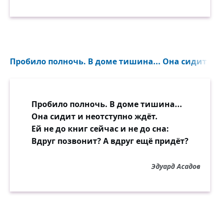
А стала вдруг яркою вишнею,
Любимой и самой главной!
А с первою, той, что в горе,
Кто может нам поручится,
Пробило полночь. В доме тишина... Она сидит и н
Что так же всё не случится.
И счастье не встретит вскоре?
Пробило полночь. В доме тишина...
Покажутся вдруг невзгоды
Она сидит и неотступно ждёт.
Далёкими и смешными.
Ей не до книг сейчас и не до сна:
И вспыхнут, и станут годы
Вдруг позвонит? А вдруг ещё придёт?
Празднично-золотыми!
Ведь если сквозь мрак, что прожит,
Эдуард Асадов
Влетает к нам сноп рассвета,
То женщин ненужных нету,
Нету и быть не может!