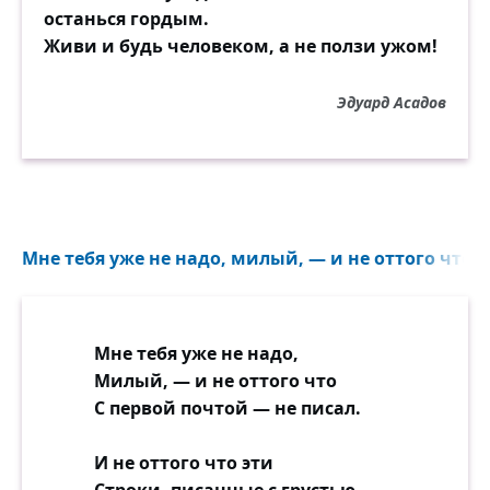
останься гордым.
Он ведь помнит, как с горьким взглядом
Живи и будь человеком, а не ползи ужом!
Этим, этим, вот самым садом
Ты ушла далеко-далеко...
Эдуард Асадов
Как легко мы порою рушим
В спорах-пламенях всё подряд.
Ах, как просто обидеть душу
И как трудно вернуть назад!
Мне тебя уже не надо, милый, — и не оттого что с
Сыпал искры пожар осин,
Ну совсем такой, как и ныне.
И ведь не было злых причин,
Мне тебя уже не надо,
Что там злых — никаких причин,
Милый, — и не оттого что
Кроме самой пустой гордыни!
С первой почтой — не писал.
В синеву, в тишину, в листву
И не оттого что эти
Шла ты медленно по дорожке,