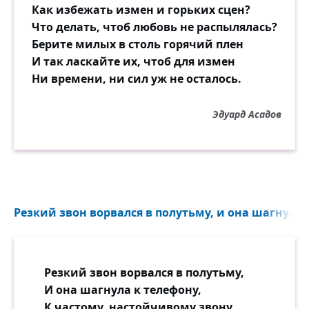
Как избежать измен и горьких сцен?
— Все в кино? И я — в кино! —
Что делать, чтоб любовь не распылялась?
Ты ли брошен, я ли брошена —
Берите милых в столь горячий плен
Даже вспомнить-то смешно!
И так ласкайте их, чтоб для измен
Ни времени, ни сил уж не осталось.
Пусть судьба звенит и крутится,
Не робей, не пропадёшь!
Эдуард Асадов
Ну а что потом получится
И кому придётся мучиться —
Вот увидишь и поймёшь!
Резкий звон ворвался в полутьму, и она шагнула к
Резкий звон ворвался в полутьму,
И она шагнула к телефону,
К частому, настойчивому звону.