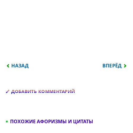
ПРЕДЫДУЩИЙ: ИЗ ГОРЯ, КАК ИЗ БОЛОТА — РВИТЕ
СЛЕДУЮЩИЙ:
НАЗАД
ВПЕРЁД
Добавить комментарий
ДОБАВИТЬ КОММЕНТАРИЙ
ПОХОЖИЕ АФОРИЗМЫ И ЦИТАТЫ