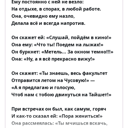
Ему постоянно с ней не везло:
И хоть за любовь стояли,
На отдыхе, в спорах, в любой работе.
Но вряд ли они понимали,
Она, очевидно ему назло,
Что, может, такой и бывает истинная
Делала всё и всегда напротив.
любовь!
Он скажет ей: «Слушай, пойдём в кино!»
Они инженерами стали.
Она ему: «Что ты! Поедем на лыжах!»
Шли годы без ссор и печали.
Он буркнет: «Метель... За окном темно!!!»
Но счастье — капризная штука, нестойка
Она: «Ну, а я всё прекрасно вижу!»
порой, как дым.
После собранья, в субботу,
Он скажет: «Ты знаешь, весь факультет
Вернувшись домой с работы,
Отправится летом на Чусовую!» —
Жену он застал однажды целующейся с
«А я предлагаю и голосую,
другим.
Чтоб нам с тобою двинуться на Тайшет!»
Нет в мире острее боли.
При встречах он был, как самум, горяч
Умер бы лучше, что ли!
И как-то сказал ей: «Пора жениться!»
С минуту в дверях стоял он, уставя в
Она рассмеялась: «Ты мчишься вскачь,
пространство взгляд.