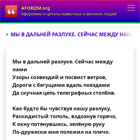
AFORIZM.org
Афоризмы и цитаты известных и великих людей
МЫ В ДАЛЬНЕЙ РАЗЛУКЕ. СЕЙЧАС МЕЖДУ НАМИ..
Мы в дальней разлуке. Сейчас между
нами
Узоры созвездий и посвист ветров,
Дороги с бегущими вдаль поездами
Да скучная цепь телеграфных столбов.
Как будто бы чувствуя нашу разлуку,
Раскидистый тополь, вздохнув горячо,
К окну потянувшись, зелёную руку
По-дружески мне положил на плечо.