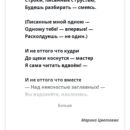
Строки, писанные с грустью,
Как-то трепетно и сторожко —
Будешь разбирать — смеясь.
Вдруг одумаюсь, позову...
(Писанные мной одною —
Пёстрый, вьюжистый листопад,
Одному тебе! — впервые! —
Паутинки дрожат и тают,
Расколдуешь — не один.)
Листья падают, шелестят
И следы твои покрывают.
И не оттого что кудри
До щеки коснутся — мастер
А вокруг и свежо, и пряно,
Я сама читать вдвоём! —
Всё купается в бликах света,
Как "В Сокольниках" Левитана,
И не оттого что вместе
Только женской фигурки нету...
— Над неясностью заглавных! —
Вы вздохнёте, наклонясь.
И сейчас тут, как в тот же день,
Всё пылает и золотится.
Больше
И не оттого что дружно
Только горечь в душе, как тень,
Веки вдруг смежатся — труден
Чёрной кошкою копошится.
Марина Цветаева
Почерк, — да к тому — стихи!