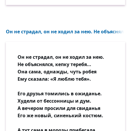
Можно всё погрузить во мрак,
Нет, дружочек! — Это проще,
Жить и слушать, как ливни плачут,
Это пуще, чем досада:
Можно радость спустить, как стяг...
Можно так. А можно не так,
Мне тебя уже не надо —
А ведь можно же всё иначе!
Он не страдал, он не ходил за нею. Не объяснялся, 
Оттого что — оттого что —
Мне тебя уже не надо!
И чего бы душа ни изведала,
Как ни било б нас вкривь и вкось,
Он не страдал, он не ходил за нею.
Если счастье оборвалось,
Не объяснялся, кепку теребя...
Разве значит, что счастья не было?!
Она сама, однажды, чуть робея
Ему сказала: «Я люблю тебя».
И какая б ни жгла нас мука,
Но всему ль суждено сгореть?
Его друзья томились в ожиданье.
Тяжелейшая вещь — разлука,
Худели от бессонницы и дум.
Но разлука ещё не смерть!
А вечером просили для свиданья
Его же новый, синенький костюм.
Я найду тебя. Я разрушу
Льды молчания. Я спешу!
А тут сама в морозы прибегала.