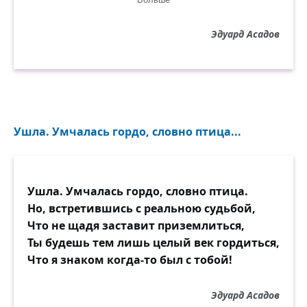
А жизнь то казнит, то милует,
Эдуард Асадов
И вот он встретил другую.
Не самую молодою,
Но самую, видно, милую.
Должно быть, о чём мечталось,
То и сбылось. Хоть всё же
Ушла. Умчалась гордо, словно птица...
Любимая оказалась
С судьбою нелёгкой тоже.
Ушла. Умчалась гордо, словно птица.
И вот он, почти восторженный,
Но, встретившись с реальною судьбой,
Душой прикипел влюблённой
Что не щадя заставит приземлиться,
С кем–то когда–то брошенной,
Ты будешь тем лишь целый век гордиться,
Обманутой, обделённой.
Что я знаком когда-то был с тобой!
И странно чуть-чуть, и славно:
Эдуард Асадов
Была для кого-то лишнею,