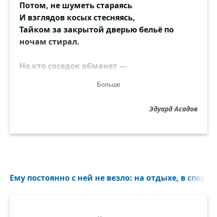
Потом, не шуметь стараясь
И взглядов косых стесняясь,
Тайком за закрытой дверью бельё по
ночам стирал.
Но кто соседок обманет —
Тот магом, пожалуй, станет.
Больше
Жужжал над кастрюльным паром их
дружный осиный рой.
Эдуард Асадов
Её называли "лентяйкой",
Его — ехидно — "хозяйкой",
Вздыхали, что парень — тряпка и у жены
под пятой.
Нередко вот так часами
Ему постоянно с ней не везло: на отдыхе, в спорах,
Трескучими голосами
Могли судачить соседки, шинкуя лук и
морковь.