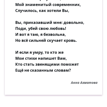
Пёстрый, вьюжистый листопад,
Мой знаменитый современник,
Паутинки дрожат и тают,
Случилось, как хотели Вы,
Листья падают, шелестят
И следы твои покрывают.
Вы, приказавший мне: довольно,
Поди, убей свою любовь!
А вокруг и свежо, и пряно,
И вот я таю, я безвольна,
Всё купается в бликах света,
Но всё сильней скучает кровь.
Как "В Сокольниках" Левитана,
Только женской фигурки нету...
И если я умру, то кто же
Мои стихи напишет Вам,
И сейчас тут, как в тот же день,
Кто стать звенящими поможет
Всё пылает и золотится.
Ещё не сказанным словам?
Только горечь в душе, как тень,
Чёрной кошкою копошится.
Анна Ахматова
Можно всё погрузить во мрак,
Жить и слушать, как ливни плачут,
Можно радость спустить, как стяг...