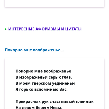
Ты ушла далеко-далеко...
Как легко мы порою рушим
В спорах-пламенях всё подряд.
Ах, как просто обидеть душу
ИНТЕРЕСНЫЕ АФОРИЗМЫ И ЦИТАТЫ
И как трудно вернуть назад!
Сыпал искры пожар осин,
Покорно мне воображенье...
Ну совсем такой, как и ныне.
И ведь не было злых причин,
Что там злых — никаких причин,
Кроме самой пустой гордыни!
Покорно мне воображенье
В изображеньи серых глаз.
В синеву, в тишину, в листву
В моём тверском уединеньи
Шла ты медленно по дорожке,
Я горько вспоминаю Вас.
Как-то трепетно и сторожко —
Вдруг одумаюсь, позову...
Прекрасных рук счастливый пленник
На левом берегу Невы,