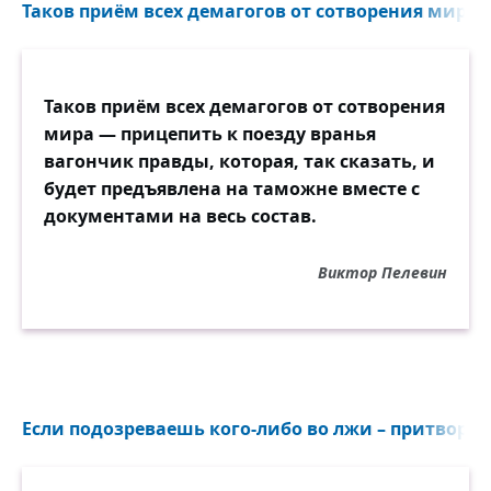
Что где-то ждут твоего звонка,
Таков приём всех демагогов от сотворения мира 
Что кто-то в твоё обещанье верит.
Пустые слова, пустые слова!
Таков приём всех демагогов от сотворения
Фальшивые копии слов счастливых,
мира — прицепить к поезду вранья
Красивые, точно люпин-трава,
вагончик правды, которая, так сказать, и
И зло-недобрые, как крапива.
будет предъявлена на таможне вместе с
документами на весь состав.
Слова: «до последних минут моих!»,
«Верность», «любовь», «счастливая
Виктор Пелевин
дата!" —
Ты так легко произносишь их,
Что даже становится жутковато.
А в шатких местах у тебя готово:
«Честное слово!» Ну не смешно ли?!
Если подозреваешь кого-либо во лжи – притворись
Зачем произносится: «Честное слово!»
А все остальные — лживые, что ли?!