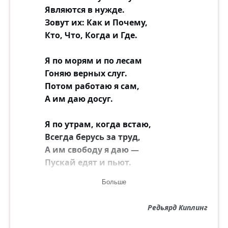
Являются в нужде.
Зовут их: Как и Почему,
Кто, Что, Когда и Где.
Я по морям и по лесам
Гоняю верных слуг.
Потом работаю я сам,
А им даю досуг.
Я по утрам, когда встаю,
Всегда берусь за труд,
А им свободу я даю —
Пускай едят и пьют.
Больше
Но у меня есть милый друг,
Особа юных лет.
Редьярд Киплинг
Ей служат сотни тысяч слуг —
И всем покоя нет.