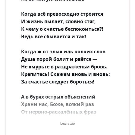
Когда всё превосходно строится
И жизнь пылает, словно стяг,
К чему о счастье беспокоиться?!
Ведь всё сбывается и так!
Когда ж от злых иль колких слов
Душа порой болит и рвётся —
Не хмурьте в раздраженьи бровь.
Крепитесь! Скажем вновь и вновь:
За счастье следует бороться!
А в бурях острых объяснений
Храни нас, Боже, всякий раз
От нервно-раскалённых фраз
И непродуманных решений.
Больше
Известно же едва ль не с древности: