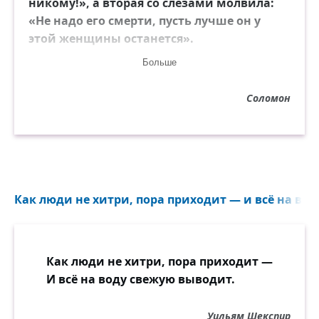
никому!», а вторая со слезами молвила:
«Не надо его смерти, пусть лучше он у
этой женщины останется».
Больше
Царь сразу указал: «Отдайте ребёнка
второй — она настоящая его мать».
Соломон
Как люди не хитри, пора приходит — и всё на вод
Как люди не хитри, пора приходит —
И всё на воду свежую выводит.
Уильям Шекспир