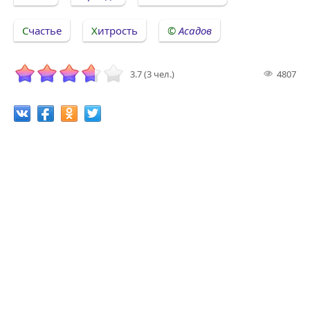
Счастье
Хитрость
Асадов
3.7 (3 чел.)
4807