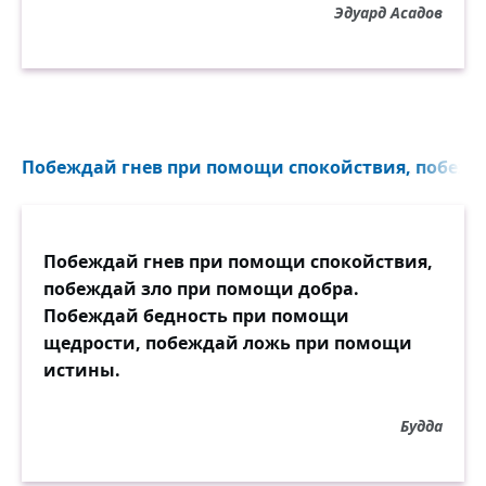
Эдуард Асадов
Любить бесчестно не дано,
А потому ни мщенье ревности,
Ни развлечений всяких бренности,
Ни хмель, ни тайные неверности
Любви не стоят всё равно!
Побеждай гнев при помощи спокойствия, побежда
Итак, воюйте и решайте:
Пусть будет радость, пусть беда,
Боритесь, спорьте, наступайте,
Побеждай гнев при помощи спокойствия,
И лишь любви не отдавайте,
побеждай зло при помощи добра.
Не отдавайте никогда!
Побеждай бедность при помощи
щедрости, побеждай ложь при помощи
истины.
Будда