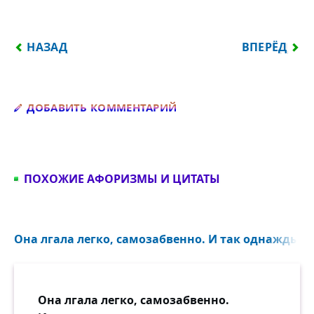
ПРЕДЫДУЩИЙ: ЧТО НЫНЧЕ МОДНО? — БОЙ ЗА ДЕ
СЛЕДУЮЩИЙ
НАЗАД
ВПЕРЁД
Добавить комментарий
ДОБАВИТЬ КОММЕНТАРИЙ
ПОХОЖИЕ АФОРИЗМЫ И ЦИТАТЫ
Она лгала легко, самозабвенно. И так однажды с
Она лгала легко, самозабвенно.