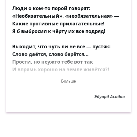
Люди о ком-то порой говорят:
«Необязательный», «необязательная» —
Какие противные прилагательные!
Я б выбросил к чёрту их все подряд!
Выходит, что чуть ли не всё — пустяк:
Слово даётся, слово берётся...
Прости, но неужто тебе вот так
И впрямь хорошо на земле живётся?!
Больше
Возможно ли говорить уверенно:
— Приеду. Сделаю. Буду звонить.—
Эдуард Асадов
Без тени сомнения говорить
И знать, что ни грамма не будет сделано!
И, не смущаясь и в малой мере,
Плыть дальше, зная наверняка,