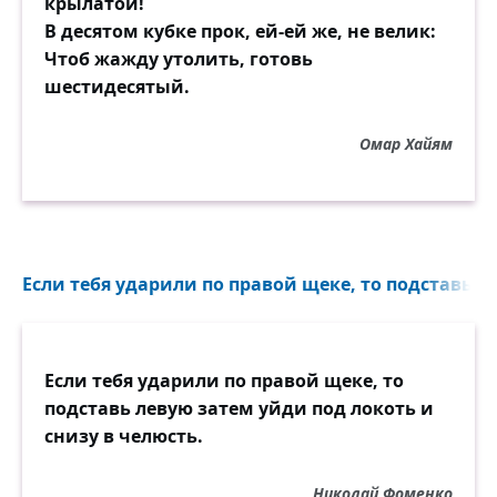
крылатой!
Пусть все ветры тревогу свищут.
В десятом кубке прок, ей-ей же, не велик:
Я уверен: любовь жива!
Чтоб жажду утолить, готовь
Тот, кто любит, — дорогу сыщет!
шестидесятый.
Тот, кто любит, — найдёт слова!
Омар Хайям
Ты шагнёшь ко мне, верю, знаю,
Слёз прорвавшихся не тая,
И прощая, и понимая.
Моя светлая, дорогая,
Удивительная моя!
Если тебя ударили по правой щеке, то подставь л
Если тебя ударили по правой щеке, то
подставь левую затем уйди под локоть и
снизу в челюсть.
Николай Фоменко