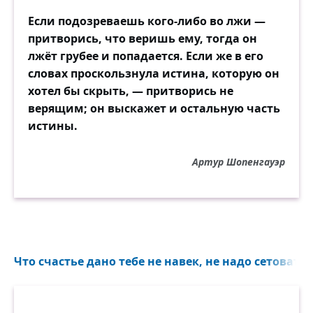
Если подозреваешь кого-либо во лжи —
Жизнь — как придуманная история,
притворись, что веришь ему, тогда он
Слова — точно мыльные пузыри.
лжёт грубее и попадается. Если же в его
Зачем тебе вся эта бутафория,
словах проскользнула истина, которую он
Ответь мне, шут тебя подери!
хотел бы скрыть, — притворись не
верящим; он выскажет и остальную часть
А впрочем, за всё говорят дела,
истины.
Которых как раз-то и не бывает.
Душа, не рождающая тепла,
Только пустые слова рождает!
Артур Шопенгауэр
Но мира не будет меж мной и ими!
Пойми и на что-то одно решайся:
Или же ты расставайся с ними,
Или со мной расставайся!
Что счастье дано тебе не навек, не надо сетовать, 