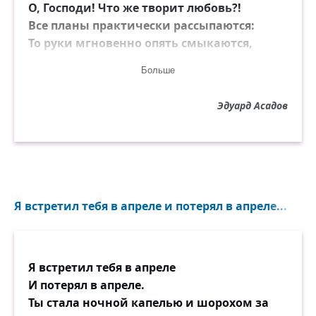
О, Господи! Что же творит любовь?!
Все планы практически рассыпаются:
То руки мгновенно опять смыкаются,
То губы встречаются вновь и вновь...
Больше
А чуть распрощаемся до конца,
Эдуард Асадов
Как всё будто снова летит по кругу:
То ноги несут нас опять друг к другу,
То тянутся руки, то вновь сердца.
О, люди! Запомните мой совет:
Коль вдруг вот такое у вас случится,
Я встретил тебя в апреле и потерял в апреле...
Не мучьтесь, а мчитесь бегом жениться.
Другого решения просто нет!
Я встретил тебя в апреле
И потерял в апреле.
Ты стала ночной капелью и шорохом за