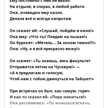
Ему постоянно с ней не везло:
Если любовь уходит — хоть вой, но
На отдыхе, в спорах, в любой работе.
останься гордым.
Она, очевидно ему назло,
Живи и будь человеком, а не ползи ужом!
Делала всё и всегда напротив.
Он скажет ей: «Слушай, пойдём в кино!»
Она ему: «Что ты! Поедем на лыжах!»
Он буркнет: «Метель... За окном темно!!!»
Она: «Ну, а я всё прекрасно вижу!»
Он скажет: «Ты знаешь, весь факультет
Отправится летом на Чусовую!» —
«А я предлагаю и голосую,
Чтоб нам с тобою двинуться на Тайшет!»
При встречах он был, как самум, горяч
И как-то сказал ей: «Пора жениться!»
Она рассмеялась: «Ты мчишься вскачь,