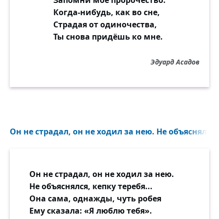
Запомни моё пророчество:
Взвыл и смолк бессильно телефон.
Когда-нибудь, как во сне,
Стало тихо. Где-то пели стройно...
Страдая от одиночества,
Дверь раскрыла, вышла на балкон.
Ты снова придёшь ко мне.
В первый раз дышалось ей спокойно.
Эдуард Асадов
Он не страдал, он не ходил за нею. Не объяснялся, 
Он не страдал, он не ходил за нею.
Не объяснялся, кепку теребя...
Она сама, однажды, чуть робея
Ему сказала: «Я люблю тебя».