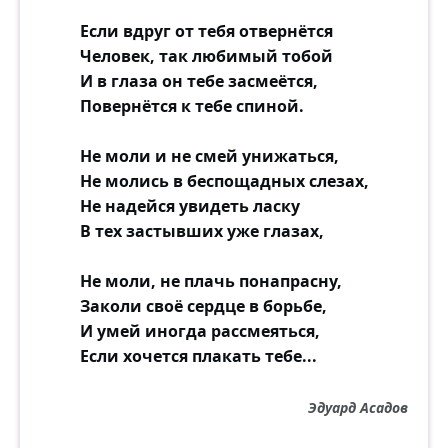
Если вдруг от тебя отвернётся
Нет в мире острее боли.
Человек, так любимый тобой
Умер бы лучше, что ли!
И в глаза он тебе засмеётся,
С минуту в дверях стоял он, уставя в
Повернётся к тебе спиной.
пространство взгляд.
Не выслушал объяснений,
Не моли и не смей унижаться,
Не стал выяснять отношений,
Не молись в беспощадных слезах,
Не взял ни рубля, ни рубахи, а молча
Не надейся увидеть ласку
шагнул назад...
В тех застывших уже глазах,
С неделю кухня гудела:
Не моли, не плачь понапрасну,
"Скажите, какой Отелло!
Заколи своё сердце в борьбе,
Ну целовалась, ошиблась... Немного
И умей иногда рассмеяться,
взыграла кровь!..
Если хочется плакать тебе...
А он не простил — слыхали?"
Мещане! Они и не знали,
Что, может, такой и бывает истинная
Эдуард Асадов
любовь!