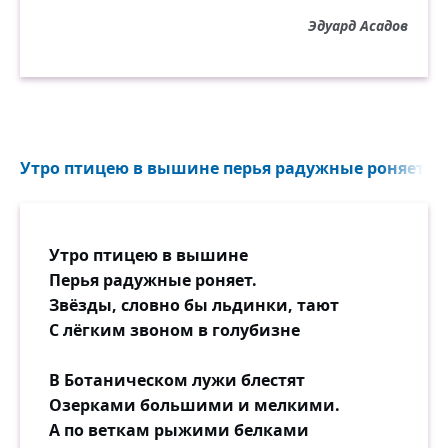
Вымолил отпуск академический.
Эдуард Асадов
Лето прошло, и семестр прошёл.
Но он не простил её, не смирился.
И, больше того, в довершение зол
Ранней зимой, как лихой орёл,
Взял и на новой любви женился.
Утро птицею в вышине перья радужные роняет...
Пир был такой, что качался зал.
Невеста была из семьи богатой,
Утро птицею в вышине
И пили, и лопали так ребята,
Перья радужные роняет.
Что каждый буквально по швам трещал!
Звёзды, словно бы льдинки, тают
С лёгким звоном в голубизне
И вдруг, словно ветер в разгаре бала
От столика к столику пробежал.
В Ботаническом лужи блестят
Это она вдруг шагнула в зал,
Озерками большими и мелкими.
Вошла и бесстрашно прошла по залу...
А по веткам рыжими белками