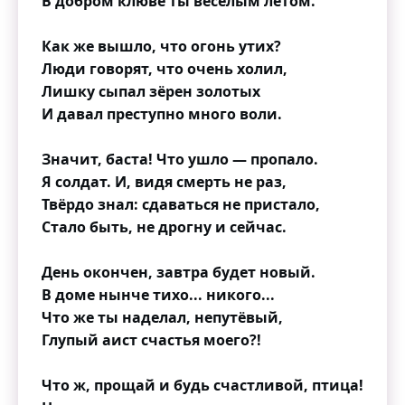
В добром клюве ты весёлым летом.
Как же вышло, что огонь утих?
Люди говорят, что очень холил,
Лишку сыпал зёрен золотых
И давал преступно много воли.
Значит, баста! Что ушло — пропало.
Я солдат. И, видя смерть не раз,
Твёрдо знал: сдаваться не пристало,
Стало быть, не дрогну и сейчас.
День окончен, завтра будет новый.
В доме нынче тихо... никого...
Что же ты наделал, непутёвый,
Глупый аист счастья моего?!
Что ж, прощай и будь счастливой, птица!