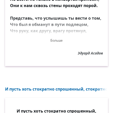
Они к нам сквозь стены проходят порой.
Представь, что услышишь ты вести о том,
Что был я обманут в пути подлецом,
Что руку, как другу, врагу протянул,
А он меня в спину с откоса толкнул...
Больше
Всё тело в ушибах, разбита губа...
Эдуард Асадов
Что делать? Превратна порою судьба!
И пусть тебе станет обидно, тревожно,
Но верить ты можешь. Такое — возможно!
А если вдруг весть, как метельная мгла,
Ворвётся и скажет, словами глухими,
И пусть хоть стократно спрошенный, стократно ск
Что смерть недопетую песнь прервала
И чёрной каймой обвела моё имя.
И пусть хоть стократно спрошенный,
Весёлые губы сомкнулись навек...