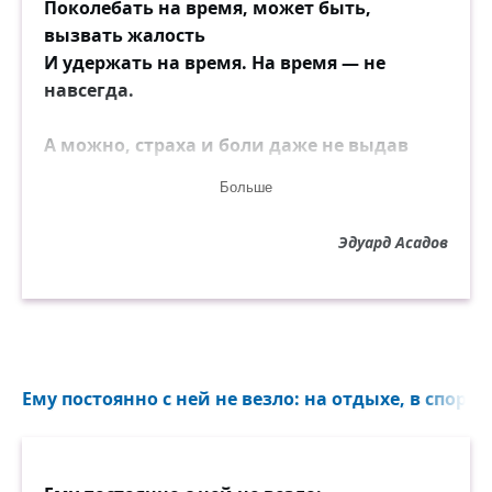
Поколебать на время, может быть,
вызвать жалость
И удержать на время. На время — не
навсегда.
А можно, страха и боли даже не выдав
взглядом,
Больше
Сказать: — Я люблю. Подумай. Радости не
ломай.
Эдуард Асадов
И если ответит отказом, не дрогнув,
принять как надо,
Окна и двери — настежь: — Я не держу.
Прощай!
Конечно, ужасно трудно, мучась,
Ему постоянно с ней не везло: на отдыхе, в спорах,
держаться твёрдо.
И всё-таки, чтоб себя же не презирать
потом,