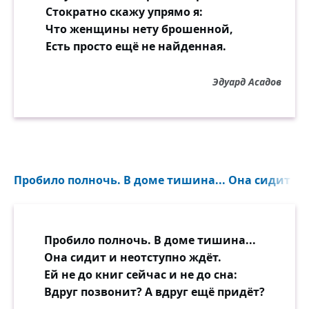
Стократно скажу упрямо я:
Утрата, её не понять, не измерить!
Что женщины нету брошенной,
Нелепо! И всё-таки можешь поверить:
Есть просто ещё не найденная.
Бессмертны лишь скалы, а я — человек!
Эдуард Асадов
Но если услышишь, что вешней порой
За новым, за призрачным счастьем в
погоне
Я сердце своё не тебе, а другой
Взволнованно вдруг протянул на ладони,
Пробило полночь. В доме тишина... Она сидит и н
Пусть слёзы не брызнут, не дрогнут
ресницы,
Колючею стужей не стиснет беда!
Пробило полночь. В доме тишина...
Не верь! Вот такого не может случиться!
Она сидит и неотступно ждёт.
Ты слышишь? Такому не быть никогда!
Ей не до книг сейчас и не до сна:
Вдруг позвонит? А вдруг ещё придёт?