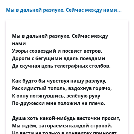
Тяжелейшая вещь — разлука,
Мы в дальней разлуке. Сейчас между нами...
Но разлука ещё не смерть!
Я найду тебя. Я разрушу
Льды молчания. Я спешу!
Мы в дальней разлуке. Сейчас между
Я зажгу твои взгляд и душу,
нами
Всё, чем жили мы — воскрешу!
Узоры созвездий и посвист ветров,
Дороги с бегущими вдаль поездами
Пусть все ветры тревогу свищут.
Да скучная цепь телеграфных столбов.
Я уверен: любовь жива!
Тот, кто любит, — дорогу сыщет!
Как будто бы чувствуя нашу разлуку,
Тот, кто любит, — найдёт слова!
Раскидистый тополь, вздохнув горячо,
К окну потянувшись, зелёную руку
Ты шагнёшь ко мне, верю, знаю,
По-дружески мне положил на плечо.
Слёз прорвавшихся не тая,
И прощая, и понимая.
Душа хоть какой-нибудь весточки просит,
Моя светлая, дорогая,
Мы ждём, загораемся каждой строкой.
Удивительная моя!
Но вести не только в конвертах приносят,