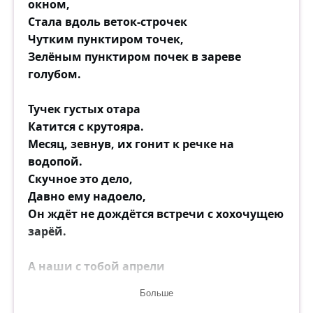
окном,
Стала вдоль веток-строчек
Чутким пунктиром точек,
Зелёным пунктиром почек в зареве
голубом.
Тучек густых отара
Катится с крутояра.
Месяц, зевнув, их гонит к речке на
водопой.
Скучное это дело,
Давно ему надоело,
Он ждёт не дождётся встречи с хохочущею
зарёй.
А наши с тобой апрели
Кончились. Отзвенели.
Больше
И наши скворцы весною не прилетят