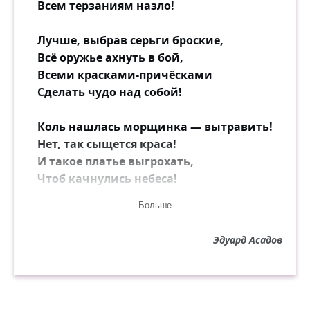
Всем терзаниям назло!
Лучше, выбрав серьги броские,
Всё оружье ахнуть в бой,
Всеми красками-причёсками
Сделать чудо над собой!
Коль нашлась морщинка — вытравить!
Нет, так сыщется краса!
И такое платье выгрохать,
Чтоб качнулись небеса!
Больше
Будет вечер — обязательно
В шум и гомон выходи,
Эдуард Асадов
Подойди к его приятелям
И хоть тресни, а шути!
Но не жалко, не потерянно