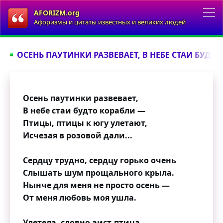
AFORIZM.org
Афоризмы и цитаты известных и великих людей
ОСЕНЬ ПАУТИНКИ РАЗВЕВАЕТ, В НЕБЕ СТАИ БУДТО
Осень паутинки развевает,
В небе стаи будто корабли —
Птицы, птицы к югу улетают,
Исчезая в розовой дали...
Сердцу трудно, сердцу горько очень
Слышать шум прощального крыла.
Нынче для меня не просто осень —
От меня любовь моя ушла.
Улетела, словно аист-птица,