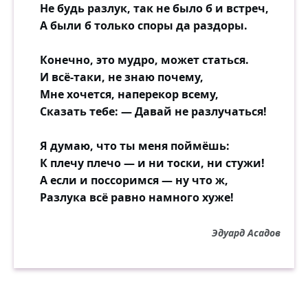
Не будь разлук, так не было б и встреч,
И сейчас тут, как в тот же день,
А были б только споры да раздоры.
Всё пылает и золотится.
Только горечь в душе, как тень,
Конечно, это мудро, может статься.
Чёрной кошкою копошится.
И всё-таки, не знаю почему,
Мне хочется, наперекор всему,
Можно всё погрузить во мрак,
Сказать тебе: — Давай не разлучаться!
Жить и слушать, как ливни плачут,
Можно радость спустить, как стяг...
Я думаю, что ты меня поймёшь:
Можно так. А можно не так,
К плечу плечо — и ни тоски, ни стужи!
А ведь можно же всё иначе!
А если и поссоримся — ну что ж,
Разлука всё равно намного хуже!
И чего бы душа ни изведала,
Как ни било б нас вкривь и вкось,
Если счастье оборвалось,
Эдуард Асадов
Разве значит, что счастья не было?!
И какая б ни жгла нас мука,
Но всему ль суждено сгореть?