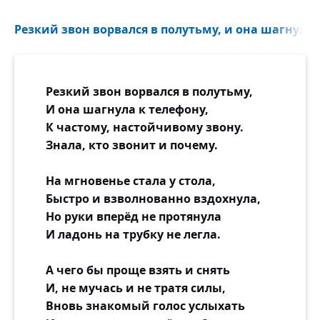
(Воевать так воевать!),
А спокойно и уверенно:
Резкий звон ворвался в полутьму, и она шагнула к
Всё прошло — и наплевать!
Пусть он смотрит настороженно.
Резкий звон ворвался в полутьму,
— Все в кино? И я — в кино! —
И она шагнула к телефону,
Ты ли брошен, я ли брошена —
К частому, настойчивому звону.
Даже вспомнить-то смешно!
Знала, кто звонит и почему.
Пусть судьба звенит и крутится,
На мгновенье стала у стола,
Не робей, не пропадёшь!
Быстро и взволнованно вздохнула,
Ну а что потом получится
Но руки вперёд не протянула
И кому придётся мучиться —
И ладонь на трубку не легла.
Вот увидишь и поймёшь!
А чего бы проще взять и снять
И, не мучась и не тратя силы,
Вновь знакомый голос услыхать