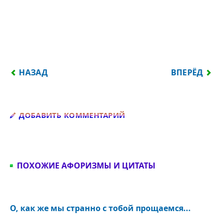
ПРЕДЫДУЩИЙ: АХ, КАК ЖЕ ЭТО ВАЖНО, КАК ЖЕ Н
СЛЕДУЮЩИЙ:
НАЗАД
ВПЕРЁД
Добавить комментарий
ДОБАВИТЬ КОММЕНТАРИЙ
ПОХОЖИЕ АФОРИЗМЫ И ЦИТАТЫ
О, как же мы странно с тобой прощаемся...