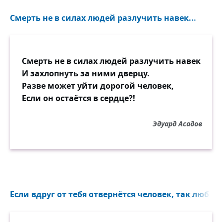
Нередко вот так часами
Смерть не в силах людей разлучить навек...
Трескучими голосами
Могли судачить соседки, шинкуя лук и
морковь.
Смерть не в силах людей разлучить навек
И хоть за любовь стояли,
И захлопнуть за ними дверцу.
Но вряд ли они понимали,
Разве может уйти дорогой человек,
Что, может, такой и бывает истинная
Если он остаётся в сердце?!
любовь!
Эдуард Асадов
Они инженерами стали.
Шли годы без ссор и печали.
Но счастье — капризная штука, нестойка
порой, как дым.
После собранья, в субботу,
Вернувшись домой с работы,
Если вдруг от тебя отвернётся человек, так любим
Жену он застал однажды целующейся с
другим.