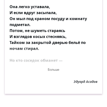
Она легко уставала,
И если вдруг засыпала,
Он мыл под краном посуду и комнату
подметал.
Потом, не шуметь стараясь
И взглядов косых стесняясь,
Тайком за закрытой дверью бельё по
ночам стирал.
Но кто соседок обманет —
Тот магом, пожалуй, станет.
Больше
Жужжал над кастрюльным паром их
дружный осиный рой.
Эдуард Асадов
Её называли "лентяйкой",
Его — ехидно — "хозяйкой",
Вздыхали, что парень — тряпка и у жены
под пятой.