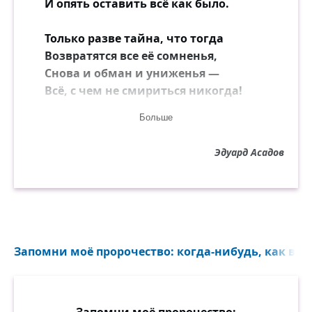
И опять оставить всё как было.
Только разве тайна, что тогда
Возвратятся все её сомненья,
Снова и обман и униженья —
Всё, с чем не смириться никогда!
Больше
Звон кружил, дрожал не умолкая,
А она стояла у окна,
Эдуард Асадов
Всей душою, может, понимая,
Что менять решенья не должна.
Всё упрямей телефон звонил,
Но в ответ — ни звука, ни движенья.
Вечер этот необычным был,
Запомни моё пророчество: когда-нибудь, как во сн
Этот вечер — смотр душевных сил,
Аттестат на самоуваженье.