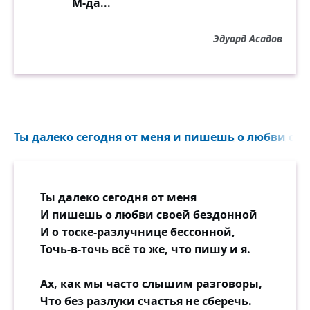
М-да...
Что там злых — никаких причин,
Кроме самой пустой гордыни!
Эдуард Асадов
В синеву, в тишину, в листву
Шла ты медленно по дорожке,
Как-то трепетно и сторожко —
Вдруг одумаюсь, позову...
Ты далеко сегодня от меня и пишешь о любви сво
Пёстрый, вьюжистый листопад,
Паутинки дрожат и тают,
Листья падают, шелестят
Ты далеко сегодня от меня
И следы твои покрывают.
И пишешь о любви своей бездонной
И о тоске-разлучнице бессонной,
А вокруг и свежо, и пряно,
Точь-в-точь всё то же, что пишу и я.
Всё купается в бликах света,
Как "В Сокольниках" Левитана,
Ах, как мы часто слышим разговоры,
Только женской фигурки нету...
Что без разлуки счастья не сберечь.