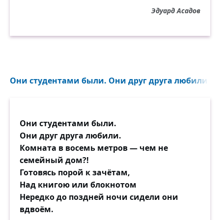
сюда...
Эдуард Асадов
Прощанье не отреченье,
В нём может быть продолженье.
Но как безнадёжно слово горькое:
«Никогда»!..
Они студентами были. Они друг друга любили...
Они студентами были.
Они друг друга любили.
Комната в восемь метров — чем не
семейный дом?!
Готовясь порой к зачётам,
Над книгою или блокнотом
Нередко до поздней ночи сидели они
вдвоём.