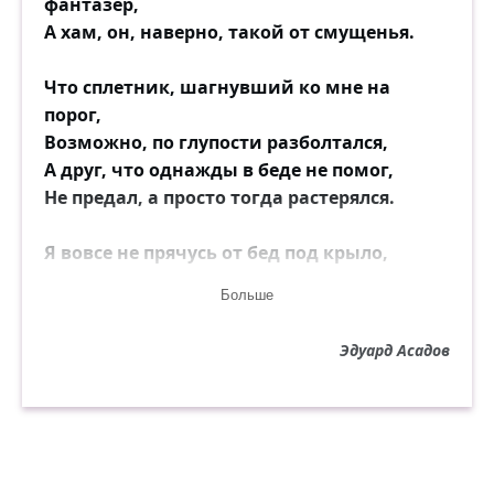
фантазёр,
А хам, он, наверно, такой от смущенья.
Что сплетник, шагнувший ко мне на
порог,
Возможно, по глупости разболтался,
А друг, что однажды в беде не помог,
Не предал, а просто тогда растерялся.
Я вовсе не прячусь от бед под крыло,
Иными тут мерками следует мерить.
Больше
Ужасно не хочется верить во зло,
И в подлость ужасно не хочется верить!
Эдуард Асадов
Поэтому, встретив нечестных и злых,
Нередко стараешься волей-неволей
В душе своей словно бы выправить их
И попросту «отредактировать», что ли!