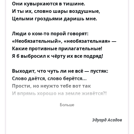
Они кувыркаются в тишине.
И ты их, словно шары воздушные,
Целыми гроздьями даришь мне.
Люди о ком-то порой говорят:
«Необязательный», «необязательная» —
Какие противные прилагательные!
Я б выбросил к чёрту их все подряд!
Выходит, что чуть ли не всё — пустяк:
Слово даётся, слово берётся...
Прости, но неужто тебе вот так
И впрямь хорошо на земле живётся?!
Больше
Возможно ли говорить уверенно:
— Приеду. Сделаю. Буду звонить.—
Эдуард Асадов
Без тени сомнения говорить
И знать, что ни грамма не будет сделано!