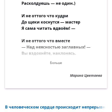
Расколдуешь — не один.)
И не оттого что кудри
До щеки коснутся — мастер
Я сама читать вдвоём! —
И не оттого что вместе
— Над неясностью заглавных! —
Вы вздохнёте, наклонясь.
Больше
И не оттого что дружно
Веки вдруг смежатся — труден
Марина Цветаева
Почерк, — да к тому — стихи!
Нет, дружочек! — Это проще,
Это пуще, чем досада:
В человеческом сердце происходит непрерывная с
Мне тебя уже не надо —