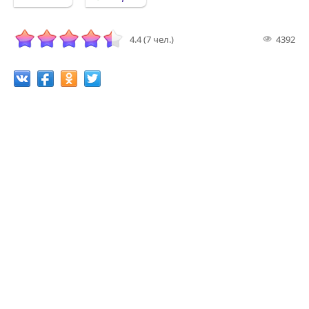
4.4 (7 чел.)
4392