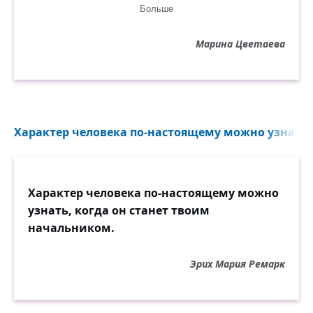
Больше
Пусть я при встрече с тобою бледнею,
Как эти встречи грустны!
Марина Цветаева
Тайна одна. Мы бессильны пред нею:
Связь через сны.
Характер человека по-настоящему можно узнать, к
Характер человека по-настоящему можно
узнать, когда он станет твоим
начальником.
Эрих Мария Ремарк