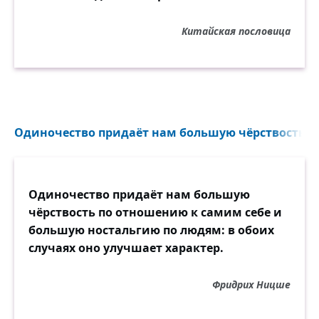
И, разбив одиночество, как темницу,
Вновь, быть может, до радости долечу.
Китайская пословица
Одиночество придаёт нам большую чёрствость...
Одиночество придаёт нам большую
чёрствость по отношению к самим себе и
большую ностальгию по людям: в обоих
случаях оно улучшает характер.
Фридрих Ницше