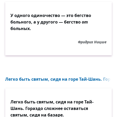
Сколько раз меня било тупое зло,
У одного одиночество — это бегство
Сколько раз я до зверской тоски терзался,
больного, а у другого — бегство
от
Ах, как мне на жестокую боль везло!
больных.
Только вновь я вставал и опять сражался!
Фридрих Ницше
Ложь, обиды, любые земные муки
Тяжелы. Но не гибнуть же, наконец!
Люди! Милые! Дайте мне ваши руки
И по лучику ваших живых сердец!
Пусть огонь их в едином пучке лучится,
Легко быть святым, сидя на горе Тай-Шань. Горазд
Чтобы вспыхнуть, чтоб заново
возродиться,
Я сложу все их бережно: луч — к лучу,
Легко быть святым, сидя на горе Тай-
Словно перья прекрасной, как мир, жар-
Шань. Гораздо сложнее оставаться
птицы,
святым, сидя на базаре.