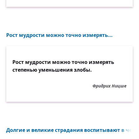
причины существуют только внутри вас.
Вы сами причина всего в своей жизни, и
понять это — значит понять одну из самых
фундаментальных истин. Понять это —
значит начать путешествие
Рост мудрости можно точно измерять...
трансформации.
Рост мудрости можно точно измерять
степенью уменьшения злобы.
Фридрих Ницше
Долгие и великие страдания воспитывают в челов