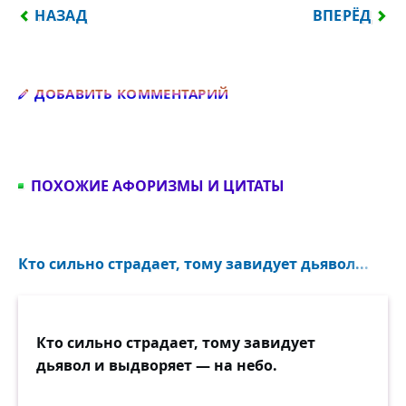
ПРЕДЫДУЩИЙ: В МИРЕ БОЛЬШЕ КУМИРОВ, НЕЖЕЛ
СЛЕДУЮЩИЙ:
НАЗАД
ВПЕРЁД
Добавить комментарий
ДОБАВИТЬ КОММЕНТАРИЙ
ПОХОЖИЕ АФОРИЗМЫ И ЦИТАТЫ
Кто сильно страдает, тому завидует дьявол...
Кто сильно страдает, тому завидует
дьявол и выдворяет — на небо.