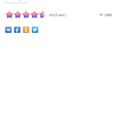
4.6 (5 чел.)
2968