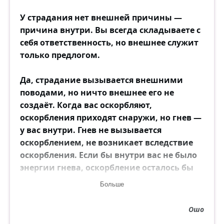
У страдания нет внешней причины —
причина внутри. Вы всегда складываете с
себя ответственность, но внешнее служит
только предлогом.
Да, страдание вызывается внешними
поводами, но ничто внешнее его не
создаёт. Когда вас оскорбляют,
оскорбления приходят снаружи, но гнев —
у вас внутри. Гнев не вызывается
оскорблением, не возникает вследствие
оскорбления. Если бы внутри вас не было
энергии гнева, оскорбление осталось бы
бессильным. Оно бы просто прошло мимо,
Больше
не обеспокоив вас.
Ошо
Вне человеческого сознания нет причин;