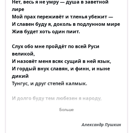
Нет, весь я не умру — душа в заветной
лире
Мой прах переживёт и тлeнья убежит —
И славен буду я, доколь в подлунном мире
Жив будет хоть один пиит.
Слух обо мне пройдёт по всей Руси
великой,
И назовёт меня всяк сущий в ней язык,
И гордый внук славян, и финн, и ныне
дикий
Тунгус, и друг степей калмык.
И долго буду тем любезен я народу,
Что чувства добрые я лирой пробуждал,
Больше
Что в мой жестокий век восславил я
свободу
Александр Пушкин
И милость к падшим призывал.