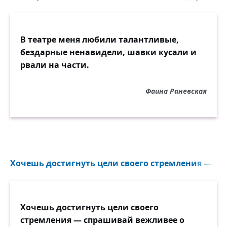
С застенчивой улыбкой на лице.
Всё так же тупо пялился в окно
В театре меня любили талантливые,
Знакомый голубь, важный и жеманный.
бездарные ненавидели, шавки кусали и
И жизнь не перестала быть желанной
рвали на части.
От страшного прозренья моего...
Фаина Раневская
Хочешь достигнуть цели своего стремления — сп
Хочешь достигнуть цели своего
стремления — спрашивай вежливее о