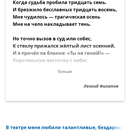
Когда судьба пробила тридцать семь.
И брезжило бесславных тридцать восемь,
Мне чудилось — трагическая осень
Мне на чело накладывает тень.
Но точно вызов в суд или собес,
К стеклу прижался жёлтый лист осенний,
И я прочёл па бланке: «Ты не гений!» —
Коротенькую весточку с небес.
Больше
Я выглянул в окошко — ну нельзя ж,
Чтобы в этот час, чтоб в этот миг ухода
Леонид Филатов
Нисколько не испортилась погода,
Ничуть не перестроился пейзаж!
Всё было прежним. Лужа на крыльце.
Привычный контур мусорного бака.
И у забора писала собака
В театре меня любили талантливые, бездарные н