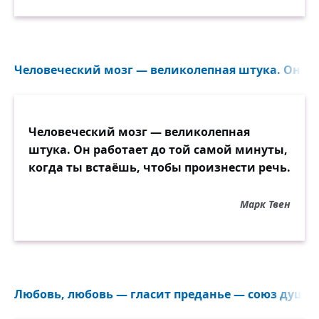
Веленью бoжию, о муза, будь послушна,
Обиды не страшась, не требуя венца;
Хвалу и клевету приeмли равнодушно
Человеческий мозг — великолепная штука. Он ра
И не оспаривай глупца.
Человеческий мозг — великолепная
штука. Он работает до той самой минуты,
когда ты встаёшь, чтобы произнести речь.
Марк Твен
Любовь, любовь — гласит преданье — союз души 