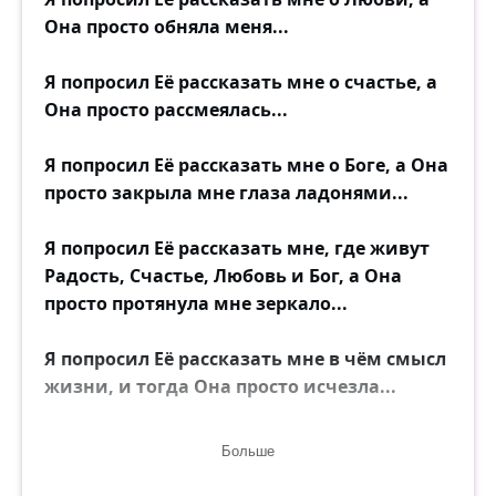
Она просто обняла меня...
И ты придёшь под чёрной епанчою,
С зеленоватой страшною свечою,
Я попросил Её рассказать мне о счастье, а
И не откроешь предо мной лица...
Она просто рассмеялась...
Но мне не долго мучиться загадкой:
Чья там рука под белою перчаткой
Я попросил Её рассказать мне о Боге, а Она
И кто прислал ночного пришлеца?
просто закрыла мне глаза ладонями...
Я попросил Её рассказать мне, где живут
Радость, Счастье, Любовь и Бог, а Она
просто протянула мне зеркало...
Я попросил Её рассказать мне в чём смысл
жизни, и тогда Она просто исчезла...
И тогда я снова попросил Её рассказать
Больше
мне о Любви...