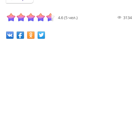
4.6 (5 чел.)
3134