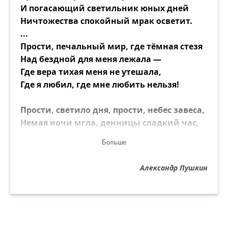
И погасающий светильник юных дней
Ничтожества спокойный мрак осветит.
...
Прости, печальный мир, где тёмная стезя
Над бездной для меня лежала —
Где вера тихая меня не утешала,
Где я любил, где мне любить нельзя!
Прости, светило дня, прости, небес завеса,
Немая ночи мгла, денницы сладкий час,
Знакомые холмы, ручья пустынный глас,
Больше
Безмолвие таинственного леса,
И всё., прости в последний раз.
Александр Пушкин
А ты, которая была мне в мире богом,
Предметом тайных слёз и горестей
залогом,
Прости! минуло всё… Уж гаснет пламень