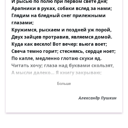
И рысью по полю при первом свете дня;
Арапники в руках, собаки вслед за нами;
Глядим на бледный снег прилежными
глазами;
Кружимся, рыскаем и поздней уж порой,
Двух зайцев протравив, являемся домой.
Куда как весело! Вот вечер: вьюга воет;
Свеча темно горит; стесняясь, сердце ноет;
По капле, медленно глотаю скуки яд.
Читать хочу; глаза над буквами скользят,
А мысли далеко… Я книгу закрываю;
Беру перо, сижу; насильно вырываю
Больше
У музы дремлющей несвязные слова.
Ко звуку звук нейдёт… Теряю все права
Александр Пушкин
Над рифмой, над моей прислужницею
странной:
Стих вяло тянется, холодный и туманный.