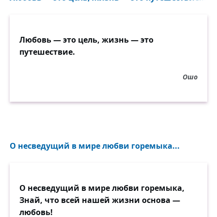
И вальсы резвые, и шёпот за столом,
И взоры томные, и ветреные речи,
На узкой лестнице замедленные встречи;
Любовь — это цель, жизнь — это
И дева в сумерки выходит на крыльцо:
путешествие.
Открыты шея, грудь, и вьюга ей в лицо!
Но бури севера не вредны русской розе.
Как жарко поцелуй пылает на морозе!
Ошо
Как дева русская свежа в пыли снегов!
О несведущий в мире любви горемыка...
О несведущий в мире любви горемыка,
Знай, что всей нашей жизни основа —
любовь!