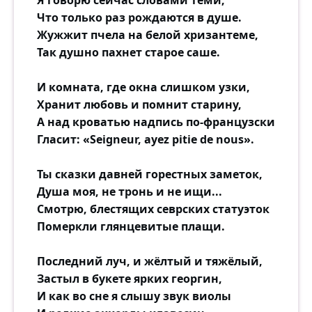
Я говорю сейчас словами теми,
Что только раз рождаются в душе.
Жужжит пчела на белой хризантеме,
Так душно пахнет старое саше.
И комната, где окна слишком узки,
Хранит любовь и помнит старину,
А над кроватью надпись по-французски
Гласит: «Seigneur, ayez pitie de nous».
Ты сказки давней горестных заметок,
Душа моя, не тронь и не ищи...
Смотрю, блестящих севрских статуэток
Померкли глянцевитые плащи.
Последний луч, и жёлтый и тяжёлый,
Застыл в букете ярких георгин,
И как во сне я слышу звук виолы