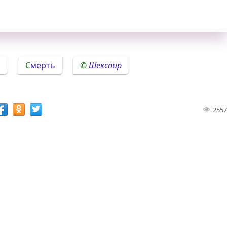
ь
Смерть
Шекспир
2557