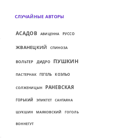
СЛУЧАЙНЫЕ АВТОРЫ
АСАДОВ
АВИЦЕННА
РУССО
БУДЬ ВОСПОМИНАНЬЕМ ЛОЖНЫМ...
ИЙ: ПРЕКРАСНОЕ ПРЕКРАСНЕЙ ВО СТО КР
ЖВАНЕЦКИЙ
СПИНОЗА
ПУШКИН
ВОЛЬТЕР
ДИДРО
ПАСТЕРНАК
ГЕГЕЛЬ
КОЭЛЬО
РАНЕВСКАЯ
СОЛЖЕНИЦЫН
ГОРЬКИЙ
ЭПИКТЕТ
САНТАЯНА
ШУКШИН
МАЯКОВСКИЙ
ГОГОЛЬ
ВОННЕГУТ