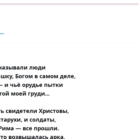
..
 называли люди
шку, Богом в самом деле,
— и чьё орудье пытки
той моей груди...
ь свидетели Христовы,
тарухи, и солдаты,
Рима — все прошли.
а-то возвышалась арка,