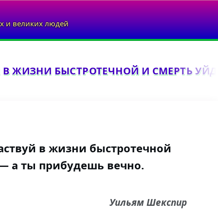
х и великих людей
 В ЖИЗНИ БЫСТРОТЕЧНОЙ И СМЕРТЬ УЙД
аствуй в жизни быстротечной
 — а ты прибудешь вечно.
Уильям Шекспир