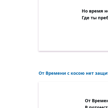
Но время н
Где ты пре
От Времени с косою нет защи
От Време
В потомст