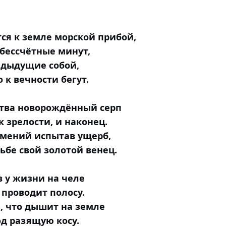
ся к земле морской прибой,
 бессчётные минут,
едыдущие собой,
 к вечности бегут.
тва новорождённый серп
к зрелости, и наконец.
тмений испытав ущерб,
рьбе свой золотой венец.
в у жизни на челе
 проводит полосу.
, что дышит на земле
д разящую косу.