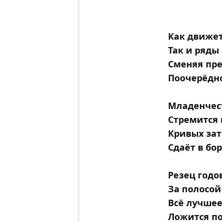
Как движет
Так и ряды
Сменяя пр
Поочерёдно
Младенчес
Стремится 
Кривых за
Сдаёт в бо
Резец годо
За полосой
Всё лучшее
Ложится по