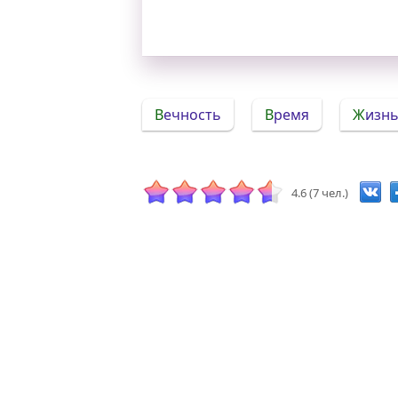
Вечность
Время
Жизн
4.6 (7 чел.)