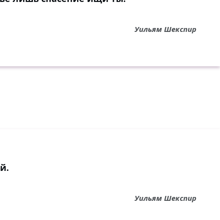
Уильям Шекспир
й.
Уильям Шекспир