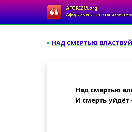
AFORIZM.org
Афоризмы и цитаты известны
НАД СМЕРТЬЮ ВЛАСТВУЙ
Над смертью вл
И смерть уйдёт