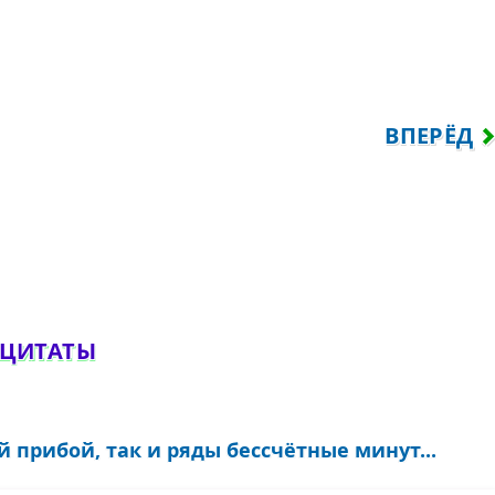
ННОЙ ЛЮБВИ НЕ ЗАПЯТНАТЬ КАКИМ-НИ
СЛЕДУЮЩ
ВПЕРЁД
обавить комментарий
 ЦИТАТЫ
 прибой, так и ряды бессчётные минут...