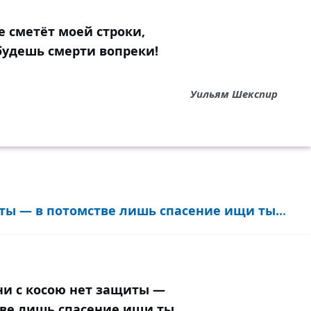
е сметёт моей строки,
будешь смерти вопреки!
Уильям Шекспир
ты — в потомстве лишь спасение ищи ты...
ни с косою нет защиты —
ве лишь спасение ищи ты.