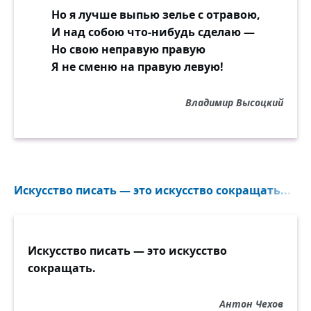
морковь.
Но я лучше выпью зелье с отравою,
И хоть за любовь стояли,
И над собою что-нибудь сделаю —
Но вряд ли они понимали,
Но свою неправую правую
Что, может, такой и бывает истинная
Я не сменю на правую левую!
любовь!
Владимир Высоцкий
Они инженерами стали.
Шли годы без ссор и печали.
Но счастье — капризная штука, нестойка
порой, как дым.
После собранья, в субботу,
Искусство писать — это искусство сокращать...
Вернувшись домой с работы,
Жену он застал однажды целующейся с
другим.
Искусство писать — это искусство
сокращать.
Нет в мире острее боли.
Умер бы лучше, что ли!
Антон Чехов
С минуту в дверях стоял он, уставя в