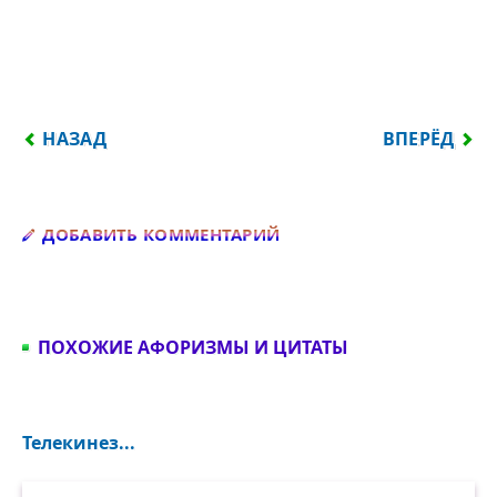
ПРЕДЫДУЩИЙ: РЕАКЦИЯ ДЕТЕЙ НА КНИГИ ЧЕРЕЗ 
СЛЕДУЮЩИЙ:
НАЗАД
ВПЕРЁД
Добавить комментарий
ДОБАВИТЬ КОММЕНТАРИЙ
ПОХОЖИЕ АФОРИЗМЫ И ЦИТАТЫ
Телекинез...