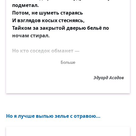
подметал.
Потом, не шуметь стараясь
И взглядов косых стесняясь,
Тайком за закрытой дверью бельё по
ночам стирал.
Но кто соседок обманет —
Тот магом, пожалуй, станет.
Больше
Жужжал над кастрюльным паром их
дружный осиный рой.
Эдуард Асадов
Её называли "лентяйкой",
Его — ехидно — "хозяйкой",
Вздыхали, что парень — тряпка и у жены
под пятой.
Но я лучше выпью зелье с отравою...
Нередко вот так часами
Трескучими голосами
Могли судачить соседки, шинкуя лук и