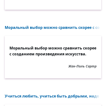
пространство взгляд.
Не выслушал объяснений,
Не стал выяснять отношений,
Не взял ни рубля, ни рубахи, а молча
Моральный выбор можно сравнить скорее с созда
шагнул назад...
С неделю кухня гудела:
"Скажите, какой Отелло!
Моральный выбор можно сравнить скорее
Ну целовалась, ошиблась... Немного
с созданием произведения искусства.
взыграла кровь!..
А он не простил — слыхали?"
Жан-Поль Сартр
Мещане! Они и не знали,
Что, может, такой и бывает истинная
любовь!
Учиться любить, учиться быть добрыми, надо с де