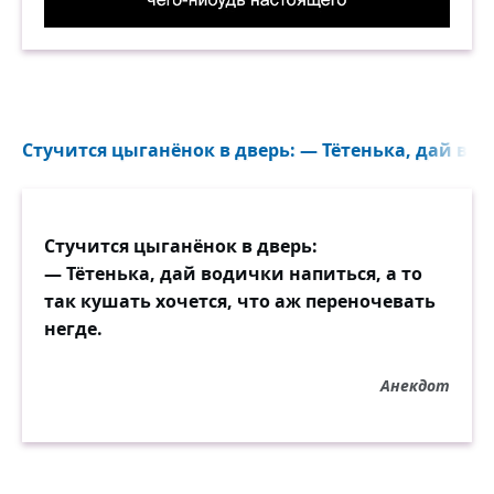
Когда хочется чего-нибудь настоящего. Демот
Стучится цыганёнок в дверь: — Тётенька, дай вод
Стучится цыганёнок в дверь:
— Тётенька, дай водички напиться, а то
так кушать хочется, что аж переночевать
негде.
Анекдот