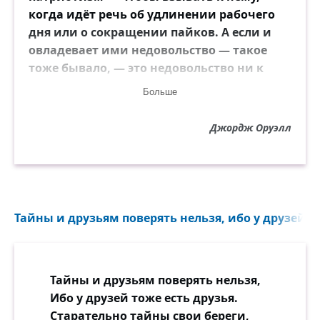
когда идёт речь об удлинении рабочего
дня или о сокращении пайков. А если и
овладевает ими недовольство — такое
тоже бывало, — это недовольство ни к
чему не ведёт, ибо из-за отсутствия общих
Больше
идей обращено оно только против мелких
конкретных неприятностей.
Джордж Оруэлл
Тайны и друзьям поверять нельзя, ибо у друзей то
Тайны и друзьям поверять нельзя,
Ибо у друзей тоже есть друзья.
Старательно тайны свои береги,