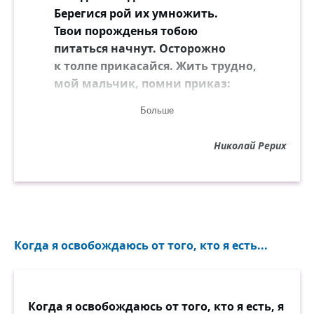
Берегися рой их умножить.
Твои порожденья тобою
питаться начнут. Осторожно
к толпе прикасайся. Жить трудно,
мой мальчик, помни приказ:
жить, не бояться и верить.
Больше
Остаться свободным и сильным.
А после удастся и полюбить.
Николай Рерих
Тёмные твари всё это очень
не любят. Сохнут и гибнут
тогда.
Когда я освобождаюсь от того, кто я есть...
Когда я освобождаюсь от того, кто я есть, я