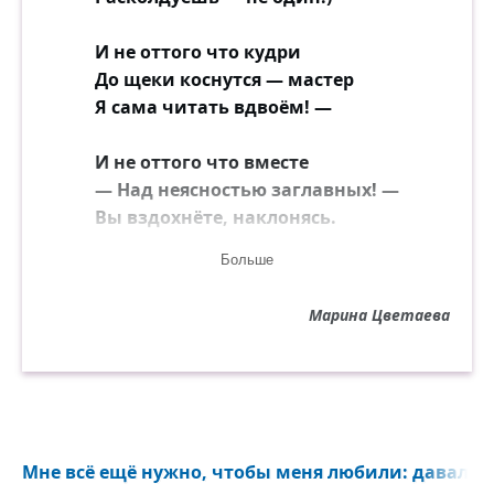
И не оттого что кудри
До щеки коснутся — мастер
Я сама читать вдвоём! —
И не оттого что вместе
— Над неясностью заглавных! —
Вы вздохнёте, наклонясь.
Больше
И не оттого что дружно
Веки вдруг смежатся — труден
Марина Цветаева
Почерк, — да к тому — стихи!
Нет, дружочек! — Это проще,
Это пуще, чем досада:
Мне тебя уже не надо —
Мне всё ещё нужно, чтобы меня любили: давали м
Оттого что — оттого что —