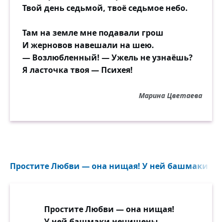
Твой день седьмой, твоё седьмое небо.
Там на земле мне подавали грош
И жерновов навешали на шею.
— Возлюбленный! — Ужель не узнаёшь?
Я ласточка твоя — Психея!
Марина Цветаева
Простите Любви — она нищая! У ней башмаки неч
Простите Любви — она нищая!
У ней башмаки нечищены, —