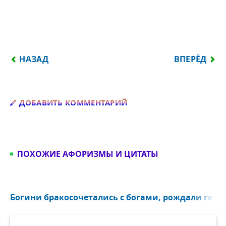
ПРЕДЫДУЩИЙ: КОГДА Я ПЕРЕСТАНУ ТЕБЯ ЖДАТЬ, Л
СЛЕДУЮЩИЙ
НАЗАД
ВПЕРЁД
Добавить комментарий
ДОБАВИТЬ КОММЕНТАРИЙ
ПОХОЖИЕ АФОРИЗМЫ И ЦИТАТЫ
Богини бракосочетались с богами, рождали героев