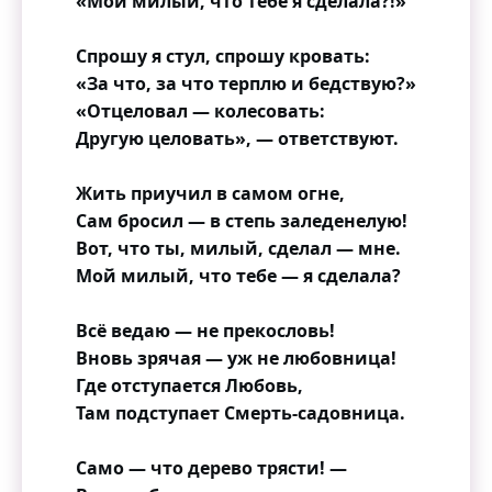
«Мой милый, что тебе я сделала?!»
Спрошу я стул, спрошу кровать:
«За что, за что терплю и бедствую?»
«Отцеловал — колесовать:
Другую целовать», — ответствуют.
Жить приучил в самом огне,
Сам бросил — в степь заледенелую!
Вот, что ты, милый, сделал — мне.
Мой милый, что тебе — я сделала?
Всё ведаю — не прекословь!
Вновь зрячая — уж не любовница!
Где отступается Любовь,
Там подступает Смерть-садовница.
Само — что дерево трясти! —