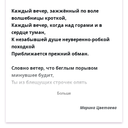
Каждый вечер, зажжённый по воле
волшебницы кроткой,
Каждый вечер, когда над горами и в
сердце туман,
К незабывшей душе неуверенно-робкой
походкой
Приближается прежний обман.
Словно ветер, что беглым порывом
минувшее будит,
Ты из блещущих строчек опять
улыбаешься мне.
Больше
Всё позволено, всё! Нас дневная тоска не
осудит:
Марина Цветаева
Ты из сна, я во сне...
Кто-то высший нас предал неназванно-