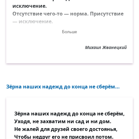
исключение.
Отсутствие чего-то — норма. Присутствие
— исключение.
Отсутствие денег — норма. Присутствие —
Больше
исключение.
Теснота — норма. Свобода — исключение.
Михаил Жванецкий
Обязательность и точность —
исключение. Хамство, враньё —
нормальный разговор.
Тоска, подавленность, недовольство
нормальны, как фигура и
Зёрна наших надежд до конца не сберём...
национальность.
Богатство — не наша черта характера.
Здоровье — исключение. Болезнь —
Зёрна наших надежд до конца не сберём,
норма.
Уходя, не захватим ни сад и ни дом.
Попадание в больницу — правило. Выход
Не жалей для друзей своего достоянья,
из неё — исключение.
Чтобы недруг его не присвоил потом.
Тайн в жизни не бывает. Каждый шаг