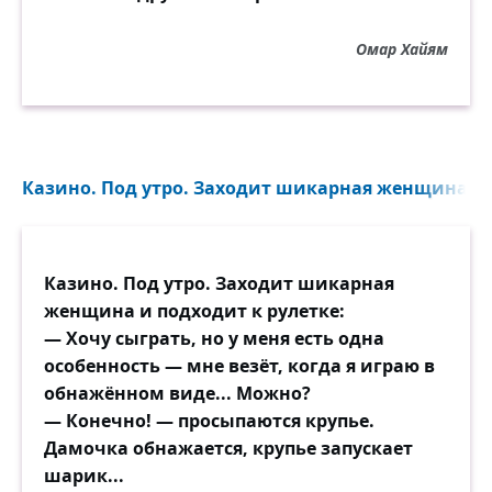
известен всем и все интимные слова
произносятся на публику.
Омар Хайям
Эти знания делают человека счастливым
и дарят каждый день как исключение.
Казино. Под утро. Заходит шикарная женщина и п
Казино. Под утро. Заходит шикарная
женщина и подходит к рулетке:
— Хочу сыграть, но у меня есть одна
особенность — мне везёт, когда я играю в
обнажённом виде... Можно?
— Конечно! — просыпаются крупье.
Дамочка обнажается, крупье запускает
шарик...