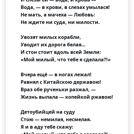
Вода, — в крови, в слезах умылася!
Не мать, а мачеха — Любовь:
Не ждите ни суда, ни милости.
Увозят милых корабли,
Уводит их дорога белая…
И стон стоит вдоль всей Земли:
«Мой милый, что тебе я сделала?!»
Вчера ещё — в ногах лежал!
Равнял с Китайскою державою!
Враз обе рученьки разжал, —
Жизнь выпала — копейкой ржавою!
Детоубийцей на суду
Стою — немилая, несмелая.
Я и в аду тебе скажу: