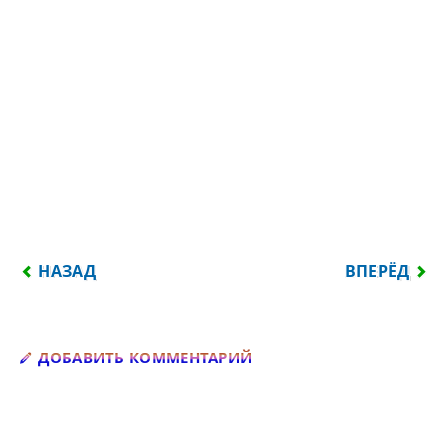
ПРЕДЫДУЩИЙ: ВСТРЕЧАТЬСЯ НУЖНО ДЛЯ ЛЮБВИ, 
СЛЕДУЮЩИЙ
НАЗАД
ВПЕРЁД
Добавить комментарий
ДОБАВИТЬ КОММЕНТАРИЙ