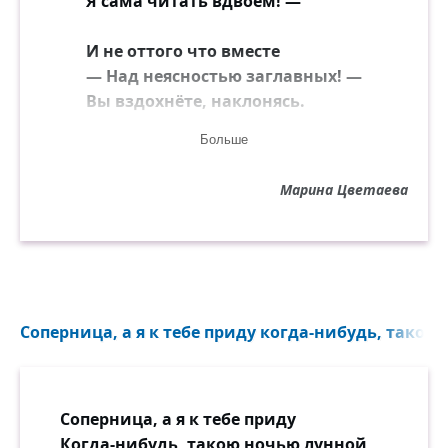
Я сама читать вдвоём! —
И не оттого что вместе
— Над неясностью заглавных! —
Вы вздохнёте, наклонясь.
Больше
И не оттого что дружно
Веки вдруг смежатся — труден
Марина Цветаева
Почерк, — да к тому — стихи!
Нет, дружочек! — Это проще,
Это пуще, чем досада:
Мне тебя уже не надо —
Соперница, а я к тебе приду когда-нибудь, такою 
Оттого что — оттого что —
Мне тебя уже не надо!
Соперница, а я к тебе приду
Когда-нибудь, такою ночью лунной,