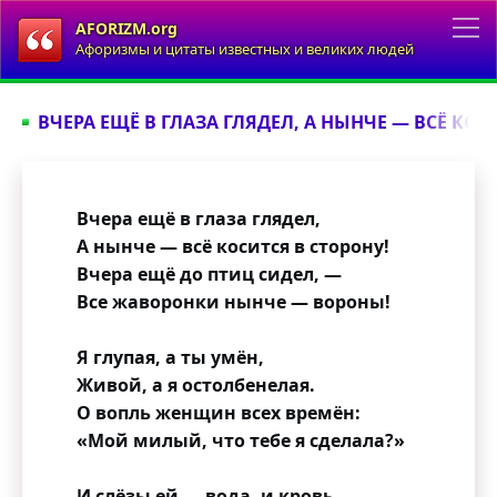
AFORIZM.org
Афоризмы и цитаты известных и великих людей
ВЧЕРА ЕЩЁ В ГЛАЗА ГЛЯДЕЛ, А НЫНЧЕ — ВСЁ КОСИ
Вчера ещё в глаза глядел,
А нынче — всё косится в сторону!
Вчера ещё до птиц сидел, —
Все жаворонки нынче — вороны!
Я глупая, а ты умён,
Живой, а я остолбенелая.
О вопль женщин всех времён:
«Мой милый, что тебе я сделала?»
И слёзы ей — вода, и кровь —