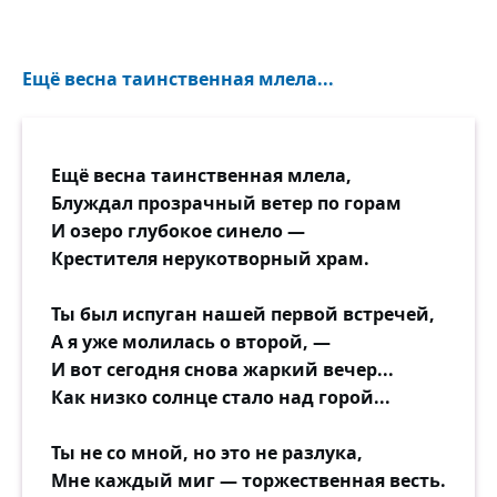
сладостной муке!
(Будет много блужданий-скитаний средь
снега и тьмы!)
Ещё весна таинственная млела...
Кто-то высший развёл эти нежно-
сплетённые руки...
Не ответственны мы!
Ещё весна таинственная млела,
Блуждал прозрачный ветер по горам
И озеро глубокое синело —
Крестителя нерукотворный храм.
Ты был испуган нашей первой встречей,
А я уже молилась о второй, —
И вот сегодня снова жаркий вечер...
Как низко солнце стало над горой...
Ты не со мной, но это не разлука,
Мне каждый миг — торжественная весть.