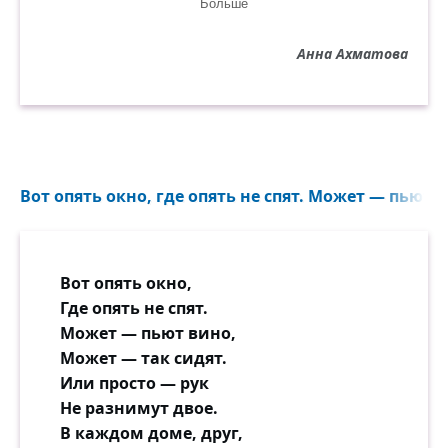
Больше
И, печальную повесть узнав,
Пусть они улыбнутся лукаво...
Анна Ахматова
Мне любви и покоя не дав,
Подари меня горькою славой.
Вот опять окно, где опять не спят. Может — пьют в
Вот опять окно,
Где опять не спят.
Может — пьют вино,
Может — так сидят.
Или просто — рук
Не разнимут двое.
В каждом доме, друг,