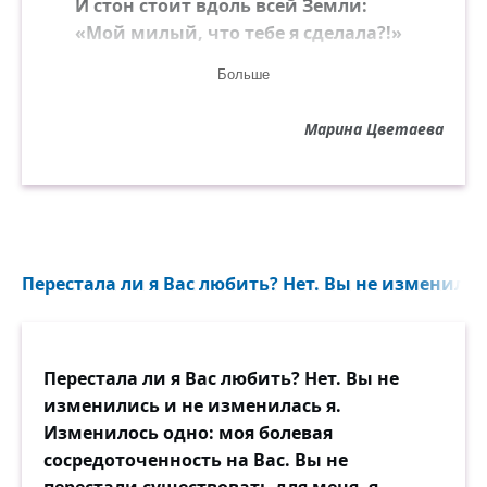
И стон стоит вдоль всей Земли:
«Мой милый, что тебе я сделала?!»
Больше
Вчера ещё — в ногах лежал!
Равнял с Китайскою державою!
Марина Цветаева
Враз обе рученьки разжал, —
Жизнь выпала — копейкой ржавою!
Детоубийцей на суду
Стою — немилая, несмелая.
Я и в аду тебе скажу:
Перестала ли я Вас любить? Нет. Вы не изменились
«Мой милый, что тебе я сделала?!»
Спрошу я стул, спрошу кровать:
Перестала ли я Вас любить? Нет. Вы не
«За что, за что терплю и бедствую?»
изменились и не изменилась я.
«Отцеловал — колесовать:
Изменилось одно: моя болевая
Другую целовать», — ответствуют.
сосредоточенность на Вас. Вы не