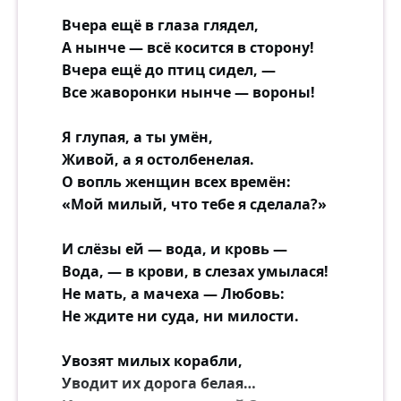
Вчера ещё в глаза глядел,
А нынче — всё косится в сторону!
Вчера ещё до птиц сидел, —
Все жаворонки нынче — вороны!
Я глупая, а ты умён,
Живой, а я остолбенелая.
О вопль женщин всех времён:
«Мой милый, что тебе я сделала?»
И слёзы ей — вода, и кровь —
Вода, — в крови, в слезах умылася!
Не мать, а мачеха — Любовь:
Не ждите ни суда, ни милости.
Увозят милых корабли,
Уводит их дорога белая…