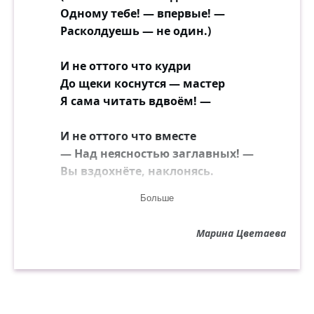
Одному тебе! — впервые! —
Расколдуешь — не один.)
И не оттого что кудри
До щеки коснутся — мастер
Я сама читать вдвоём! —
И не оттого что вместе
— Над неясностью заглавных! —
Вы вздохнёте, наклонясь.
Больше
И не оттого что дружно
Веки вдруг смежатся — труден
Марина Цветаева
Почерк, — да к тому — стихи!
Нет, дружочек! — Это проще,
Это пуще, чем досада: