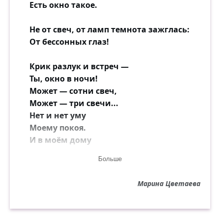
Есть окно такое.
Не от свеч, от ламп темнота зажглась:
От бессонных глаз!
Крик разлук и встреч —
Ты, окно в ночи!
Может — сотни свеч,
Может — три свечи...
Нет и нет уму
Моему покоя.
И в моём дому
Завелось такое.
Больше
Помолись, дружок, за бессонный дом,
Марина Цветаева
За окно с огнём!