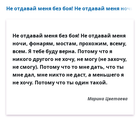
Мне тебя уже не надо —
Не отдавай меня без боя! Не отдавай меня ночи,
Оттого что — оттого что —
Мне тебя уже не надо!
Не отдавай меня без боя! Не отдавай меня
ночи, фонарям, мостам, прохожим, всему,
всем. Я тебе буду верна. Потому что я
никого другого не хочу, не могу (не захочу,
не смогу). Потому что то мне дать, что ты
мне дал, мне никто не даст, а меньшего я
не хочу. Потому что ты один такой.
Марина Цветаева