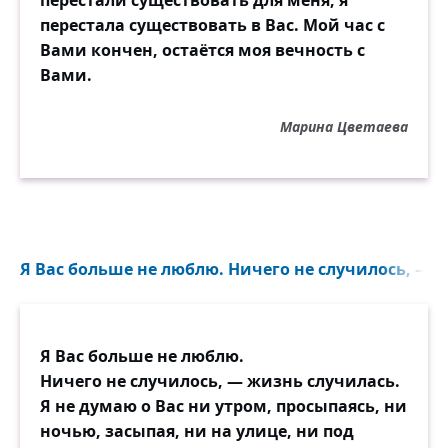
перестали существовать для меня, я
Жить приучил в самом огне,
перестала существовать в Вас. Мой час с
Сам бросил — в степь заледенелую!
Вами кончен, остаётся моя вечность с
Вот, что ты, милый, сделал — мне.
Вами.
Мой милый, что тебе — я сделала?
Марина Цветаева
Всё ведаю — не прекословь!
Вновь зрячая — уж не любовница!
Где отступается Любовь,
Там подступает Смерть-садовница.
Само — что дерево трясти! —
Я Вас больше не люблю. Ничего не случилось, — ж
В срок яблоко спадает спелое…
— За всё, за всё меня прости,
Мой милый, что тебе я сделала!
Я Вас больше не люблю.
Ничего не случилось, — жизнь случилась.
Я не думаю о Вас ни утром, просыпаясь, ни
ночью, засыпая, ни на улице, ни под