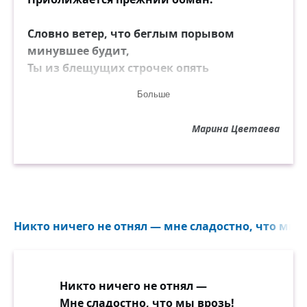
Словно ветер, что беглым порывом
минувшее будит,
Ты из блещущих строчек опять
улыбаешься мне.
Больше
Всё позволено, всё! Нас дневная тоска не
осудит:
Марина Цветаева
Ты из сна, я во сне...
Кто-то высший нас предал неназванно-
сладостной муке!
(Будет много блужданий-скитаний средь
снега и тьмы!)
Никто ничего не отнял — мне сладостно, что мы в
Кто-то высший развёл эти нежно-
сплетённые руки...
Не ответственны мы!
Никто ничего не отнял —
Мне сладостно, что мы врозь!