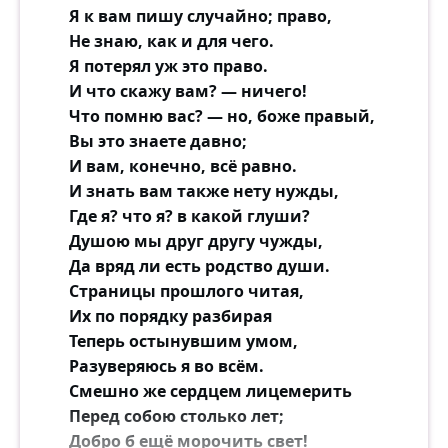
Я к вам пишу случайно; право,
Не знаю, как и для чего.
А если праздник приходит в дом,
Я потерял уж это право.
Она нет-нет и шепнёт за столом:
И что скажу вам? — ничего!
— Ах, как это славно, право, что он
Что помню вас? — но, боже правый,
К нам в гости не приглашён!
Вы это знаете давно;
И вам, конечно, всё равно.
И мама, ставя на стол пироги,
И знать вам также нету нужды,
Скажет дочке своей:
Где я? что я? в какой глуши?
— Конечно! Ведь мы приглашаем друзей,
Душою мы друг другу чужды,
Зачем нам твои враги?!
Да вряд ли есть родство души.
Страницы прошлого читая,
Ей девятнадцать. Двадцать — ему.
Их по порядку разбирая
Они студенты уже.
Теперь остынувшим умом,
Но тот же холод на их этаже,
Разуверяюсь я во всём.
Недругам мир ни к чему.
Смешно же сердцем лицемерить
Перед собою столько лет;
Теперь он Бомбой её не звал,
Добро б ещё морочить свет!