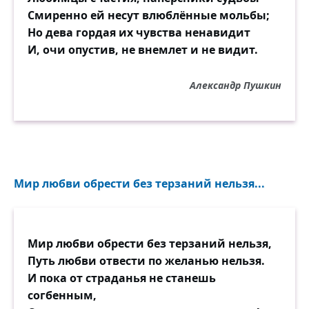
Вот увидишь и поймёшь!
Смиренно ей несут влюблённые мольбы;
Но дева гордая их чувства ненавидит
И, очи опустив, не внемлет и не видит.
Александр Пушкин
Мир любви обрести без терзаний нельзя...
Мир любви обрести без терзаний нельзя,
Путь любви отвести по желанью нельзя.
И пока от страданья не станешь
согбенным,