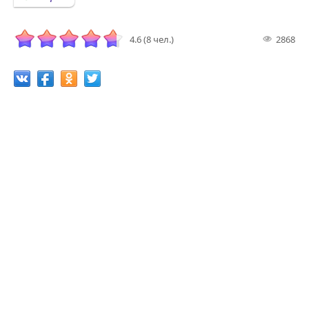
4.6 (8 чел.)
2868