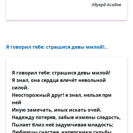
В шум и гомон выходи,
Эдуард Асадов
Подойди к его приятелям
И хоть тресни, а шути!
Но не жалко, не потерянно
(Воевать так воевать!),
А спокойно и уверенно:
Я говорил тебе: страшися девы милой!..
Всё прошло — и наплевать!
Пусть он смотрит настороженно.
Я говорил тебе: страшися девы милой!
— Все в кино? И я — в кино! —
Я знал, она сердца влечёт невольной
Ты ли брошен, я ли брошена —
силой.
Даже вспомнить-то смешно!
Неосторожный друг! я знал, нельзя при
ней
Пусть судьба звенит и крутится,
Иную замечать, иных искать очей.
Не робей, не пропадёшь!
Надежду потеряв, забыв измены сладость,
Ну а что потом получится
Пылает близ неё задумчивая младость;
И кому придётся мучиться —
Любимцы счастия, наперсники судьбы