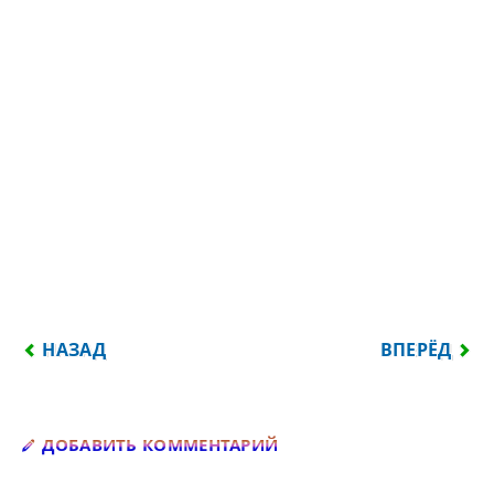
ПРЕДЫДУЩИЙ: НИЧЕГО ИНТЕРЕСНОГО...
СЛЕДУЮЩИЙ:
НАЗАД
ВПЕРЁД
Добавить комментарий
ДОБАВИТЬ КОММЕНТАРИЙ