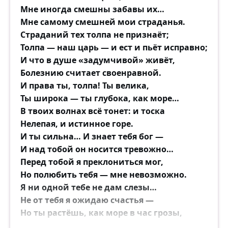
Мне иногда смешны забавы их…
Мне самому смешней мои страданья.
Страданий тех толпа не признаёт;
Толпа — наш царь — и ест и пьёт исправно;
И что в душе «задумчивой» живёт,
Болезнию считает своенравной.
И права ты, толпа! Ты велика,
Ты широка — ты глубока, как море…
В твоих волнах всё тонет: и тоска
Нелепая, и истинное горе.
И ты сильна… И знает тебя бог —
И над тобой он носится тревожно…
Перед тобой я преклониться мог,
Но полюбить тебя — мне невозможно.
Я ни одной тебе не дам слезы…
Не от тебя я ожидаю счастья —
Но ты растёшь, как море в час грозы,
Без моего ненужного участья.