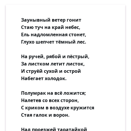
я попал на это мучение. И я пытаюсь
сосать тот мёд, который прежде утешал
Заунывный ветер гонит
меня; но этот мёд уже не радует меня, а
Стаю туч на край небес,
белая и чёрная мышь — день и ночь —
Ель надломленная стонет,
подтачивают ветку, за которую я держусь.
Глухо шепчет тёмный лес.
Я ясно вижу дракона, и мёд уже не сладок
мне. Я вижу одно — неизбежного дракона
На ручей, рябой и пёстрый,
и мышей, — и не могу отвратить от них
За листком летит листок,
взор. И это не басня, а это истинная,
И струёй сухой и острой
неоспоримая и всякому понятная правда.
Набегает холодок.
Полумрак на всё ложится;
Налетев со всех сторон,
С криком в воздухе кружится
Стая галок и ворон.
Над проезжей таратайкой