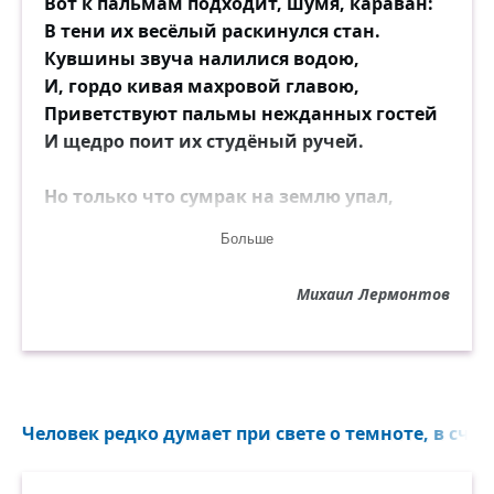
Вот к пальмам подходит, шумя, караван:
В тени их весёлый раскинулся стан.
Кувшины звуча налилися водою,
И, гордо кивая махровой главою,
Приветствуют пальмы нежданных гостей
И щедро поит их студёный ручей.
Но только что сумрак на землю упал,
По корням упругим топор застучал,
Больше
И пали без жизни питомцы столетий!
Одежду их сорвали малые дети,
Михаил Лермонтов
Изрублены были тела их потом,
И медленно жгли их до утра огнём.
Человек редко думает при свете о темноте, в счаст