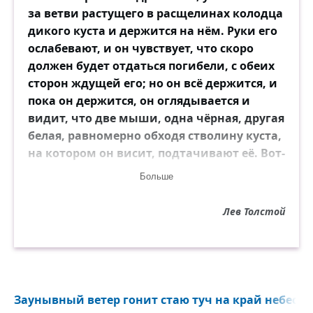
за ветви растущего в расщелинах колодца
дикого куста и держится на нём. Руки его
ослабевают, и он чувствует, что скоро
должен будет отдаться погибели, с обеих
сторон ждущей его; но он всё держится, и
пока он держится, он оглядывается и
видит, что две мыши, одна чёрная, другая
белая, равномерно обходя стволину куста,
на котором он висит, подтачивают её. Вот-
вот сам собой обломится и оборвётся куст,
Больше
и он упадёт в пасть дракону. Путник видит
это и знает, что он неминуемо погибнет;
Лев Толстой
но пока он висит, он ищет вокруг себя и
находит на листьях куста капли мёда,
достаёт их языком и лижет их. Так и я
держусь за ветки жизни, зная, что
неминуемо ждёт дракон смерти, готовый
Заунывный ветер гонит стаю туч на край небес...
растерзать меня, и не могу понять, зачем