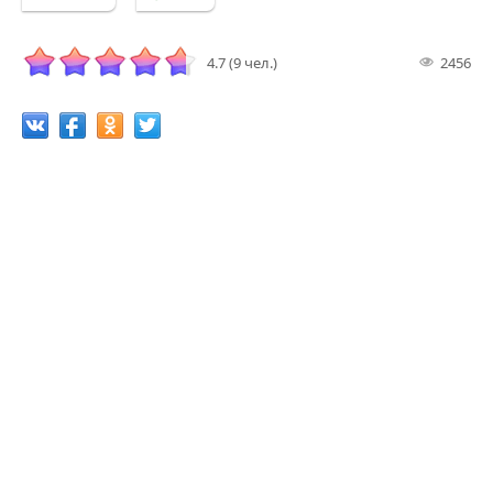
4.7 (9 чел.)
2456