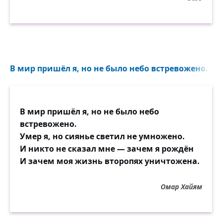
Вне человеческого сознания нет причин;
причины существуют только внутри вас.
Вы сами причина всего в своей жизни, и
понять это — значит понять одну из самых
фундаментальных истин. Понять это —
значит начать путешествие
В мир пришёл я, но не было небо встревожено...
трансформации.
В мир пришёл я, но не было небо
встревожено.
Умер я, но сиянье светил не умножено.
И никто не сказал мне — зачем я рождён
И зачем моя жизнь второпях уничтожена.
Омар Хайям