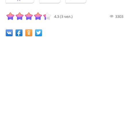
4.3 (3 чел.)
3303