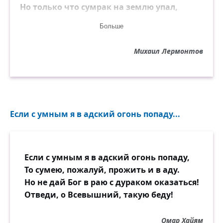
Но только что сумрак на землю упал,
По корням упругим топор застучал,
Больше
И пали без жизни питомцы столетий!
Одежду их сорвали малые дети,
Михаил Лермонтов
Изрублены были тела их потом,
И медленно жгли их до утра огнём.
Если с умным я в адский огонь попаду...
Если с умным я в адский огонь попаду,
То сумею, пожалуй, прожить и в аду.
Но не дай Бог в раю с дураком оказаться!
Отведи, о Всевышний, такую беду!
Омар Хайям