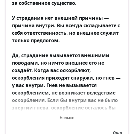
за собственное существо.
У страдания нет внешней причины —
причина внутри. Вы всегда складываете с
себя ответственность, но внешнее служит
только предлогом.
Да, страдание вызывается внешними
поводами, но ничто внешнее его не
создаёт. Когда вас оскорбляют,
оскорбления приходят снаружи, но гнев —
у вас внутри. Гнев не вызывается
оскорблением, не возникает вследствие
оскорбления. Если бы внутри вас не было
энергии гнева, оскорбление осталось бы
бессильным. Оно бы просто прошло мимо,
Больше
не обеспокоив вас.
Ошо