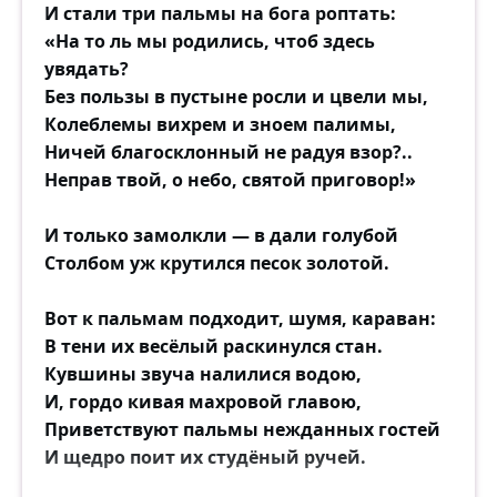
И стали три пальмы на бога роптать:
«На то ль мы родились, чтоб здесь
увядать?
Без пользы в пустыне росли и цвели мы,
Колеблемы вихрем и зноем палимы,
Ничей благосклонный не радуя взор?..
Неправ твой, о небо, святой приговор!»
И только замолкли — в дали голубой
Столбом уж крутился песок золотой.
Вот к пальмам подходит, шумя, караван:
В тени их весёлый раскинулся стан.
Кувшины звуча налилися водою,
И, гордо кивая махровой главою,
Приветствуют пальмы нежданных гостей
И щедро поит их студёный ручей.