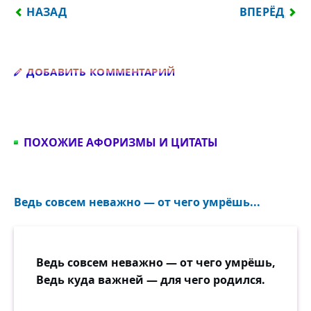
ПРЕДЫДУЩИЙ: ЕСЛИ МНЕ НЕЛЬЗЯ БУДЕТ КУРИТЬ НА
СЛЕДУЮЩИЙ:
НАЗАД
ВПЕРЁД
Добавить комментарий
ДОБАВИТЬ КОММЕНТАРИЙ
ПОХОЖИЕ АФОРИЗМЫ И ЦИТАТЫ
Ведь совсем неважно — от чего умрёшь...
Ведь совсем неважно — от чего умрёшь,
Ведь куда важней — для чего родился.