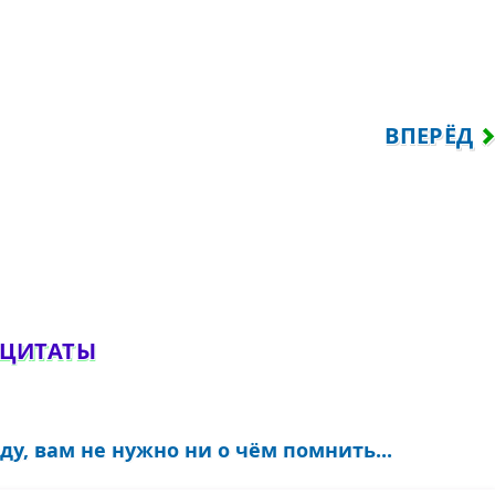
Я ПОТЕРЯЛИ ДЛЯ МЕНЯ ВСЯКИЙ СМЫСЛ. Я
СЛЕДУЮЩ
ВПЕРЁД
обавить комментарий
 ЦИТАТЫ
ду, вам не нужно ни о чём помнить...