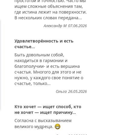
простотой и точностью. Часто мы
ищем сложные объяснения там,
где истина лежит на поверхности.
В нескольких словах передана...
Александр М
07.06.2026
Удовлетворённость и есть
счастье...
Быть довольным собой,
находиться в гармонии и
благополучии- и есть вершина
счастья. Многого для этого и не
нужно, у каждого свое понятие о
счастье, только...
Ольга
26.05.2026
Кто хочет — ищет способ, кто
не хочет — ищет причину...
Согласна с высказыванием
великого мудреца.