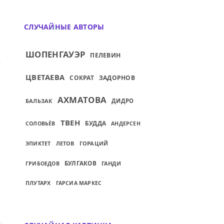
СЛУЧАЙНЫЕ АВТОРЫ
ШОПЕНГАУЭР
ПЕЛЕВИН
 ВИДЕЛ ВСЕ СТРАНЫ...
ИЙ: ВЫ ЗДЕСЬ ОБЯЗАТЕЛЬНО ПОПРАВИТЕС
ЦВЕТАЕВА
СОКРАТ
ЗАДОРНОВ
АХМАТОВА
БАЛЬЗАК
ДИДРО
ТВЕН
БУДДА
СОЛОВЬЁВ
АНДЕРСЕН
ЭПИКТЕТ
ЛЕТОВ
ГОРАЦИЙ
БУЛГАКОВ
ГАНДИ
ГРИБОЕДОВ
ПЛУТАРХ
ГАРСИА МАРКЕС