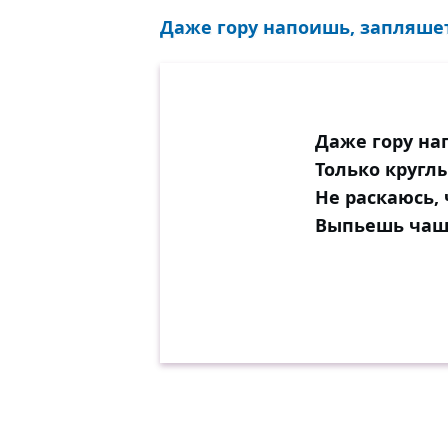
Даже гору напоишь, запляшет 
Даже гору на
Только кругл
Не раскаюсь, 
Выпьешь чашу