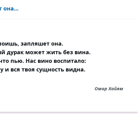
она...
поишь, запляшет она.
ый дурак может жить без вина.
что пью. Нас вино воспитало:
 и вся твоя сущность видна.
Омар Хайям