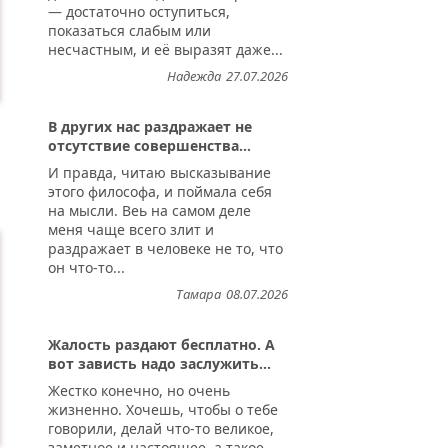
— достаточно оступиться,
показаться слабым или
несчастным, и её выразят даже...
Надежда
27.07.2026
В других нас раздражает не
отсутствие совершенства...
И правда, читаю высказывание
этого философа, и поймала себя
на мысли. Веь на самом деле
меня чаще всего злит и
раздражает в человеке не то, что
он что-то...
Тамара
08.07.2026
Жалость раздают бесплатно. А
вот зависть надо заслужить...
Жестко конечно, но очень
жизненно. Хочешь, чтобы о тебе
говорили, делай что-то великое,
заметное и настоящее, а такое