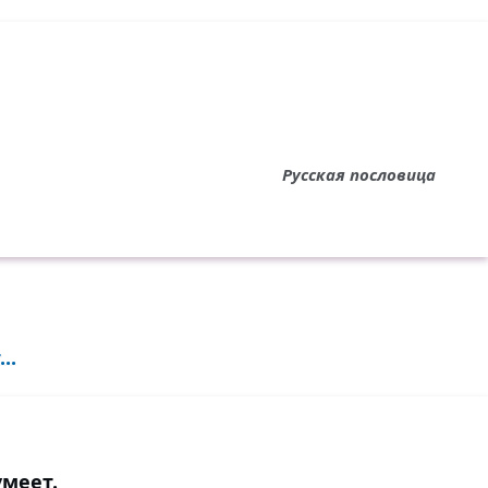
Русская пословица
..
умеет.