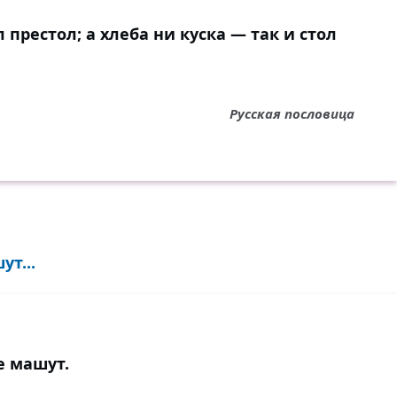
л престол; а хлеба ни куска — так и стол
Русская пословица
т...
е машут.