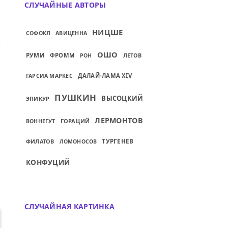
СЛУЧАЙНЫЕ АВТОРЫ
НИЦШЕ
СОФОКЛ
АВИЦЕННА
Й: СЕДИНА В БОРОДУ — БЕС В РЕБРО...
ОШО
РУМИ
ФРОММ
ЛЕТОВ
РОН
ДАЛАЙ-ЛАМА XIV
ГАРСИА МАРКЕС
ПУШКИН
ВЫСОЦКИЙ
ЭПИКУР
ЛЕРМОНТОВ
ГОРАЦИЙ
ВОННЕГУТ
ФИЛАТОВ
ТУРГЕНЕВ
ЛОМОНОСОВ
КОНФУЦИЙ
СЛУЧАЙНАЯ КАРТИНКА