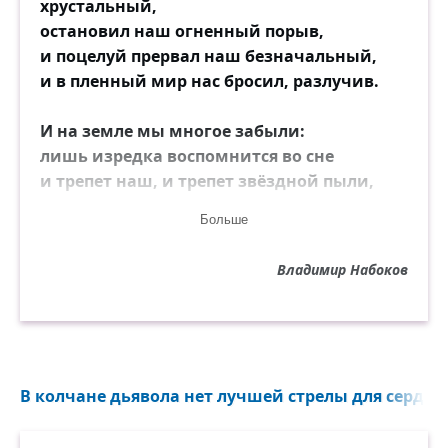
хрустальный,
остановил наш огненный порыв,
и поцелуй прервал наш безначальный,
и в пленный мир нас бросил, разлучив.
И на земле мы многое забыли:
лишь изредка воспомнится во сне
и трепет наш, и трепет звёздной пыли,
и чудный гул, дрожавший в вышине.
Больше
Хоть мы грустим и радуемся розно,
Владимир Набоков
твоё лицо, средь всех прекрасных лиц,
могу узнать по этой пыли звёздной,
оставшейся на кончиках ресниц.
В колчане дьявола нет лучшей стрелы для сердца,