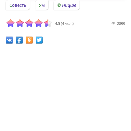
Совесть
Ум
Ницше
4.5 (4 чел.)
2899