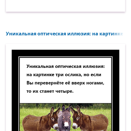
И дольше века длится день
И не кончается объятье.
Уникальная оптическая иллюзия: на картинке три