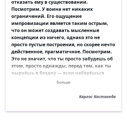
отказать ему в существовании.
Посмотрим. У воина нет никаких
ограничений. Его ощущение
импровизации является таким острым,
что он может создавать мысленные
концепции из ничего, однако это не
просто пустые построения, но скорее нечто
действенное, прагматичное. Посмотрим.
Это не значит, что ты просто забудешь об
этом, просто однажды, перед тем, как ты
нырнёшь в бездну — если наберёшься
дерзости пройти по её краю, если будешь
Больше
достаточно смел, чтобы не отклониться на
пути, — ты придёшь к присущим воинам
Карлос Кастанеда
выводам об упорядоченности и
уравновешенности, бесконечно более
достойным тебя, чем навязчивые идеи о
шаманах Древней Мексики.