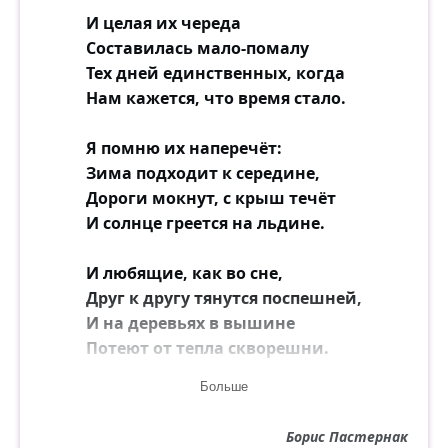
И целая их череда
Составилась мало-помалу
Тех дней единственных, когда
Нам кажется, что время стало.
Я помню их наперечёт:
Зима подходит к середине,
Дороги мокнут, с крыш течёт
И солнце греется на льдине.
И любящие, как во сне,
Друг к другу тянутся поспешней,
И на деревьях в вышине
Потеют от тепла скворешни.
Больше
И полусонным стрелкам лень
Ворочаться на циферблате,
Борис Пастернак