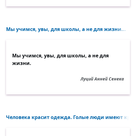
Три сотни побеждало — трое!
Лишь мёртвый не вставал с земли.
Вы были дети и герои,
Мы учимся, увы, для школы, а не для жизни...
Вы всё могли.
Что так же трогательно-юно,
Мы учимся, увы, для школы, а не для
Как ваша бешеная рать?..
жизни.
Вас златокудрая Фортуна
Вела, как мать.
Луций Анней Сенека
Вы побеждали и любили
Любовь и сабли остриё —
И весело переходили
В небытиё.
Человека красит одежда. Голые люди имеют край