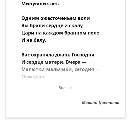
Минувших лет.
Одним ожесточеньем воли
Вы брали сердце и скалу, —
Цари на каждом бранном поле
И на балу.
Вас охраняла длань Господня
И сердце матери. Вчера —
Малютки-мальчики, сегодня —
Офицера.
Больше
Вам все вершины были малы
И мягок — самый чёрствый хлеб,
Марина Цветаева
О, молодые генералы
Своих судеб!
Ах, на гравюре полустёртой,