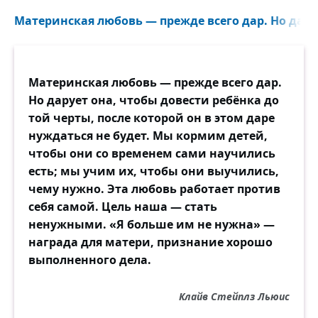
В один великолепный миг,
Материнская любовь — прежде всего дар. Но даруе
Я встретила, Тучков-четвёртый,
Ваш нежный лик,
И вашу хрупкую фигуру,
Материнская любовь — прежде всего дар.
И золотые ордена...
Но дарует она, чтобы довести ребёнка до
И я, поцеловав гравюру,
той черты, после которой он в этом даре
Не знала сна.
нуждаться не будет. Мы кормим детей,
чтобы они со временем сами научились
О, как — мне кажется — могли вы
есть; мы учим их, чтобы они выучились,
Рукою, полною перстней,
чему нужно. Эта любовь работает против
И кудри дев ласкать — и гривы
себя самой. Цель наша — стать
Своих коней.
ненужными. «Я больше им не нужна» —
награда для матери, признание хорошо
В одной невероятной скачке
выполненного дела.
Вы прожили свой краткий век...
И ваши кудри, ваши бачки
Клайв Стейплз Льюис
Засыпал снег.